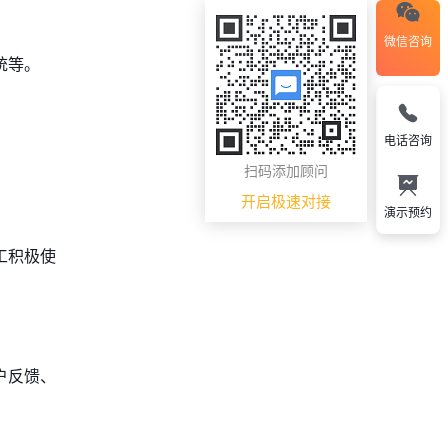
微信咨询
统等。
电话咨询
。
扫码添加顾问
开启极速对接
演示预约
工积极使
户反馈、