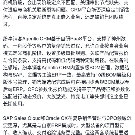
商机阶段，会出现阶段定义不匹配、关键审批节点缺失、交
付进度与商机关联断裂等问题。CRM平台能否深度定制销售
流程，直接决定系统是真正嵌入业务，还是被销售团队绕
过。
纷享销客Agentic CRM基于自研PaaS平台，支撑了神州数
码、一舟股份等客户的复杂销售过程，允许企业按自身业务
模式定义商机阶段、设置多级审批规则、关联产品配置报价
与合同条款，支持高代码和低代码两种定制路径。在装备制
造领域，纷享销客Agentic CRM内置多级BOM管理，数据结
构与SAP、金蝶等主流ERP一致，最高支持10级BOM层级和
版本号管理，销售端选配完成后可直接同步合规BOM单据至
后端ERP。CPQ参数化报价功能支持基于产品特征和参数化
选配进行动态报价，大族激光、特变电工等头部制造企业已
长期使用。
SAP Sales Cloud和Oracle CX在复杂销售管理与CPQ领域沉
淀更深，尤其是与自家ERP集成时，大型装备的项目型订
单、收入确认、交付追踪链条更完整。但这两套系统若要适