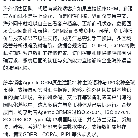
海外销售团队、代理商或终端客户如果直接操作CRM，多语
言界面就不是锦上添花，而是刚性门槛。界面仅支持中文，
海外同事就难以自主查看客户档案、更新商机状态，数据回
填会退回邮件和表格，CRM反而变成负担。同样，多币种报
价与报表如果不原生支持，财务汇总需要手工换算，多区域
经营分析很难及时准确。数据合规方面，GDPR、CCPA等隐
私法规对客户数据的存储位置、访问控制和删除响应都有明
确要求，系统层面的认证与实施能力直接影响企业海外运营
的法律风险。
纷享销客Agentic CRM原生适配21种主流语种与160余种全球
币种，支持自动实时汇率换算，能够为海外团队提供本地语
言的操作环境。在神州数码、艾比森等装备制造客户出海的
国际化落地中，这套多语言与多币种体系已实际运行。合规
层面，纷享销客Agentic CRM通过ISO 27001、ISO 27701、
SOC1/SOC2 Type II等12项国际认证，并在法兰克福、新加
坡、硅谷、香港等地部署专属数据中心，支持数据属地存
储，满足GDPR、CCPA、PIPL等法规要求。