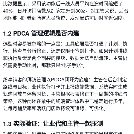
比数据显示，采用该功能后一线人员平均在途时间缩短了
40%，日拜访门店数从21家提升到30家。对主管来说，后台
地图能同时看到所有人员轨迹，发现漏访可即时就近调度。
1.2 PDCA 管理逻辑是否内建
选型时容易被忽略的一点是：工具底层是否打通了计划、执
行、检查与分析修正，还是仅限于签到打卡。如果计划排线
和执行反馈是两个割裂的模块，数据无法自动流转，主管仍
然需要手动比对，那就只是“电子手账”。
纷享销客的拜访管理以PDCA闭环为底座：主管在后台制定
路线与目标，业代执行打卡并上报终端数据，系统实时生成
轨迹回放与停留时长，主管根据报表修正下一周期的排线与
策略。这种闭环在蒙牛的终端管理体系中已稳定运行多年，
让每月铺货率和活跃门店数持续可追踪、可优化。
1.3 实际验证：让业代和主管一起压测
功能演示往往很流畅，但真实网络条件下可能出现定位漂