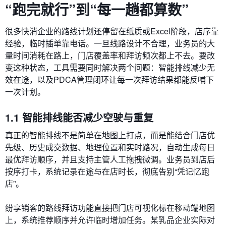
“跑完就行”到“每一趟都算数”
很多快消企业的路线计划还停留在纸质或Excel阶段，店序靠
经验，临时插单靠电话。一旦线路设计不合理，业务员的大
量时间消耗在路上，门店覆盖率和拜访频次都上不去。要改
变这种状态，工具需要同时解决两个问题：智能排线减少无
效在途，以及PDCA管理闭环让每一次拜访结果都能反哺下
一次计划。
1.1 智能排线能否减少空驶与重复
真正的智能排线不是简单在地图上打点，而是能结合门店优
先级、历史成交数据、地理位置和实时路况，自动生成每日
最优拜访顺序，并且支持主管人工拖拽微调。业务员到店后
按序打卡，系统记录在途与在店时长，彻底告别“凭记忆跑
店”。
纷享销客的路线拜访功能直接把门店可视化标在移动端地图
上，系统推荐顺序并允许临时增加任务。某乳品企业实际对