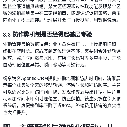
监控全渠道铺货动销，某大区经理通过钻取功能发现某个区
域的滞销品项集中在三家经销商，随即调整促销策略，两周
内消化了积压库存。管理层开会时直接投屏，用数据说话。
3.3 防作弊机制是否经得起基层考验
外勤管理最怕数据造假：业务员在家打卡、上传相册旧照、
虚报在店时长。仅靠签到定位远远不够，需要组合外勤轨迹
回放、照片时间戳与水印、在店时长比对等多重手段，并能
自动标记位置异常、瞬间移动等可疑行为。
纷享销客Agentic CRM提供外勤地图和访店时间轴，清晰展
示每个业务员全天的移动轨迹、停留时长和拜访顺序。主管
可以逐家比对拜访时间间隔，发现作弊后导出证据。照片自
动添加时间水印和地理位置，防止翻拍。德庄火锅在引入该
系统后，虚假签到率下降了近90%，终端费用核销的真实性
也大幅提升。