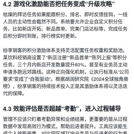
4.2 游戏化激励能否把任务变成“升级攻略”
枯燥的拜访任务如果能跟积分、排名、即时反馈挂钩，一线
人员的主动性会截然不同。系统要允许企业自定义积分任
务，比如新店开拓、新品首单、完美门店达标等，完成任务
后积分即时到账，排行榜实时更新。
纷享销客的积分激励体系支持灵活配置任务权重和奖励池。
某饮料经销商设置了“新店注册”“新品首单”“陈列上报”等积分
任务，三个月内新店开发数量提升60%，甚至有业务员主动
申请多跑远郊路线。这种正向强化机制，让执行标准从“公司
要求”变成了“自我驱动”。根据胡润研究院《2024全球独角兽
榜》，纷享销客的持续技术投入正是其激励体系得以灵活迭
代的保障。
4.3 效能评估是否超越“考勤”，进入过程辅导
管理不应该只盯着考勤异常和业绩结果，更重要的是从过程
数据中发现高效行为模式，帮助后进者提升。工具应该能生
成个人效能画像，对比同区域TOP业务员与后进者的行为差