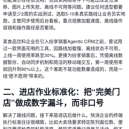
移、图片上传失败、离线不可用等问题。建议任何选型都要
申请至少2周的实战测试，选取5-10条真实路线让业务员实地
跑，主管同步使用后台看板，重点观察加载速度、离线操作
容错和操作路径是否繁琐。
某食品饮料企业在引入纷享销客Agentic CRM之前，曾试用
过一款界面花哨的工具，因路线加载慢、离线状态不可用，
上线一周使用率跌至30%。更换为纷享销客后，凭借离线数
据暂存、自动同步机制和简洁的移动端交互，第一周使用率
就回升到90%以上。这个差距不是功能数量造成的，而是一
线“愿不愿用”带来的。
二、进店作业标准化：把“完美门
店”做成数字漏斗，而非口号
解决了路线问题，接下来是进店后做什么。快消企业的终端
执行标准往往很细致，比如大卖场要求特定陈列面位数、便
利店要求检查饮料柜温度、餐饮渠道要记录竞品活动，但不