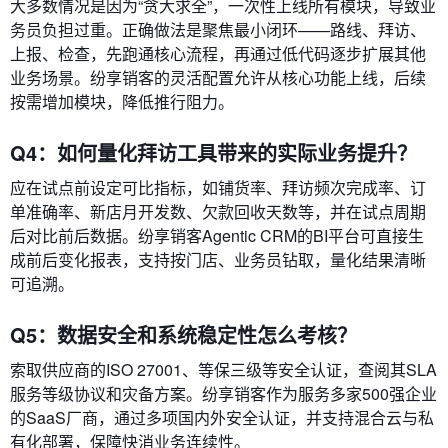
大多数情况是因为“贪大求全”，一次性上线所有模块，导致业
务员负担过重。正确做法是聚焦最小闭环——路线、拜访、
上报、检查，先跑通核心流程，再通过低代码逐步扩展其他
业务场景。纷享销客的灵活配置允许从核心功能上线，后续
按需增加模块，降低推行阻力。
Q4：如何量化拜访工具带来的实际业务提升？
应在试点前设定可比指标，如铺货率、拜访频次完成率、订
单准确率、新店月开发数、欠款回收天数等，并在试点周期
后对比前后数据。纷享销客Agentic CRM的BI平台可直接生
成前后变化报表，支持按门店、业务员钻取，量化结果清晰
可追溯。
Q5：数据安全和系统稳定性怎么考核？
索取供应商的ISO 27001、等保三级等安全认证，查阅其SLA
服务等级协议和灾备方案。纷享销客作为服务多家500强企业
的SaaS厂商，通过多项国内外安全认证，并支持混合云与私
有化部署，保障快消业务连续性。