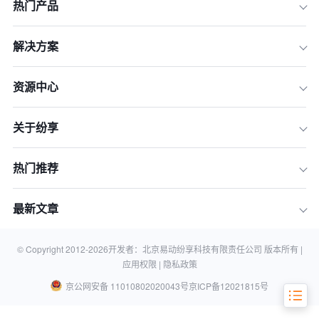
热门产品
一、路线规划与 PDCA 闭环：从“跑完
就行”到“每一趟都算数”
解决方案
二、进店作业标准化：把“完美门店”做
成数字漏斗，而非口号
资源中心
三、实时采集与防作弊：让终端数据当
天可用，而非月底补交
关于纷享
四、主管赋能与游戏化驱动：从“盯人”
转向激活团队战斗力
热门推荐
五、集成开放与扩展性：别让工具成为
未来的枷锁
最新文章
结语：选型是给一线赋能，不是给管理
加码
FAQ
© Copyright 2012-
2026
开发者：北京易动纷享科技有限责任公司 版本所有 |
应用权限 |
隐私政策
京公网安备 11010802020043号
京ICP备12021815号