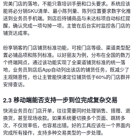
完美门店的落地，不能只靠培训手册和口头要求。系统应该
能将必分销SKU清单、最小陈列量、陈列位置要求数字化推
送到业务员手机端。到店后待铺商品与未达标项自动标红提
醒，确认完成一项勾掉一项，主管在后台实时监控各门店的
铺货达成率。
纷享销客的门店铺货标准功能，可按门店等级、渠道类型配
置必铺品项和陈列标准。以好丽友为例，分布在全国的数万
个终端网点，通过该功能实现了全渠道铺货标准的统一落
地，业务员到店后App自动列出该店的铺货任务，既减少了
主观随意性，也让主管能快速定位铺货低于60%的门店群并
安排查访。
2.3 移动端能否支持一步到位完成复杂交易
快消业务员在门店开单，往往需要同时处理销售、搭赠、退
换货，甚至现场收款。如果系统要切换多个页面、跳转多
次，不仅效率低，也容易出错。好的工具应该在一个界面内
完成所有操作，支持多种交易类型的一步处理。