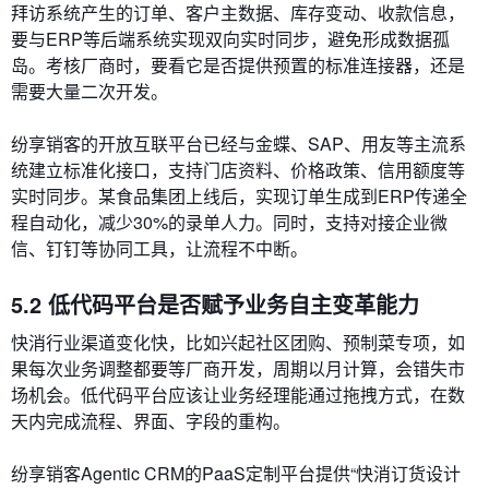
拜访系统产生的订单、客户主数据、库存变动、收款信息，
要与ERP等后端系统实现双向实时同步，避免形成数据孤
岛。考核厂商时，要看它是否提供预置的标准连接器，还是
需要大量二次开发。
纷享销客的开放互联平台已经与金蝶、SAP、用友等主流系
统建立标准化接口，支持门店资料、价格政策、信用额度等
实时同步。某食品集团上线后，实现订单生成到ERP传递全
程自动化，减少30%的录单人力。同时，支持对接企业微
信、钉钉等协同工具，让流程不中断。
5.2 低代码平台是否赋予业务自主变革能力
快消行业渠道变化快，比如兴起社区团购、预制菜专项，如
果每次业务调整都要等厂商开发，周期以月计算，会错失市
场机会。低代码平台应该让业务经理能通过拖拽方式，在数
天内完成流程、界面、字段的重构。
纷享销客Agentic CRM的PaaS定制平台提供“快消订货设计