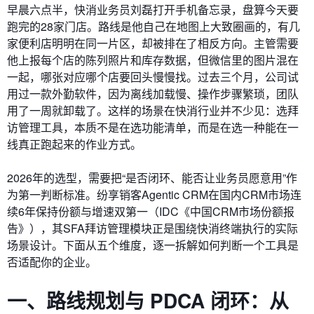
早晨六点半，快消业务员刘磊打开手机备忘录，盘算今天要
跑完的28家门店。路线是他自己在地图上大致圈画的，有几
家便利店明明在同一片区，却被排在了相反方向。主管需要
他上报每个店的陈列照片和库存数据，但微信里的图片混在
一起，哪张对应哪个店要回头慢慢找。过去三个月，公司试
用过一款外勤软件，因为离线加载慢、操作步骤繁琐，团队
用了一周就卸载了。这样的场景在快消行业并不少见：选拜
访管理工具，本质不是在选功能清单，而是在选一种能在一
线真正跑起来的作业方式。
2026年的选型，需要把“是否闭环、能否让业务员愿意用”作
为第一判断标准。纷享销客Agentic CRM在国内CRM市场连
续6年保持份额与增速双第一（IDC《中国CRM市场份额报
告》），其SFA拜访管理模块正是围绕快消终端执行的实际
场景设计。下面从五个维度，逐一拆解如何判断一个工具是
否适配你的企业。
一、路线规划与 PDCA 闭环：从