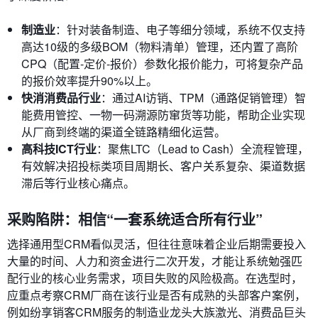
制造业
：针对装备制造、电子等细分领域，系统不仅支持
高达10级的多级BOM（物料清单）管理，还内置了高阶
CPQ（配置-定价-报价）参数化报价能力，可将复杂产品
的报价效率提升90%以上。
快消消费品行业
：通过AI访销、TPM（通路促销管理）智
能费用管控、一物一码溯源防窜货等功能，帮助企业实现
从厂商到终端的渠道全链路精细化运营。
高科技ICT行业
：聚焦LTC（Lead to Cash）全流程管理，
有效解决招投标类项目周期长、客户关系复杂、渠道数据
滞后等行业核心痛点。
采购陷阱：相信“一套系统适合所有行业”
选择通用型CRM看似灵活，但往往意味着企业后期需要投入
大量的时间、人力和资金进行二次开发，才能让系统勉强匹
配行业的核心业务需求，项目失败的风险极高。在选型时，
应重点考察CRM厂商在该行业是否有成熟的头部客户案例，
例如纷享销客CRM服务的制造业龙头大族激光、消费品巨头