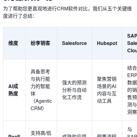
为了帮助您更直观地进行CRM软件对比，我们从五个关键维
度进行了总结：
SA
维度
纷享销客
Salesforce
Hubspot
Sal
Clo
结合
具备思考
ER
与执行能
聚焦营销
强大的预测
数据
AI成
力的智能
场景的AI
分析与自动
的销
熟度
体
内容与互
化工作流
售预
（Agentic
动工具
测与
CRM）
洞察
与
支持高/低
PaaS
成熟的应用
侧重流程
SA