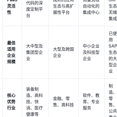
代码的深
灵活
生态与高扩
自动化的
生态
度定制平
性
展性平台
集成中心
无缝
台
集成
已使
用
最佳
大中型及
中小企业
SA
适用
大型及跨国
集团型企
及科技型
生态
企业
企业
业
企业
的大
规模
型企
业
制
装备制
造、
核心
造、高科
软件、教
金融、零
零
优势
技、快
育、专业
售、高科技
售、
行业
消、医疗
服务
公共
健康等