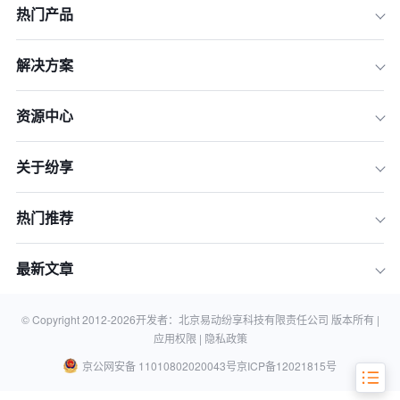
热门产品
解决方案
资源中心
关于纷享
2026年CRM选型新标准：AI智能化与P
aaS平台化能力
热门推荐
5款国内外顶级CRM软件横向评测
最新文章
决策指南：如何为你的企业做出正确选
择？
关于CRM选型的常见问题 (FAQ)
© Copyright 2012-
2026
开发者：北京易动纷享科技有限责任公司 版本所有 |
应用权限 |
隐私政策
京公网安备 11010802020043号
京ICP备12021815号