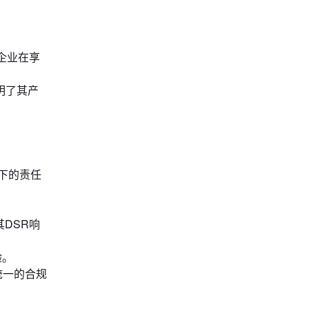
企业在享
明了其产
R下的责任
DSR响
验。
统一的合规