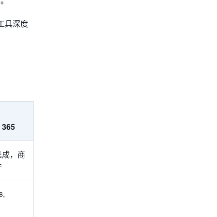
会。
公工具深度
 365
集成，商
件
s,