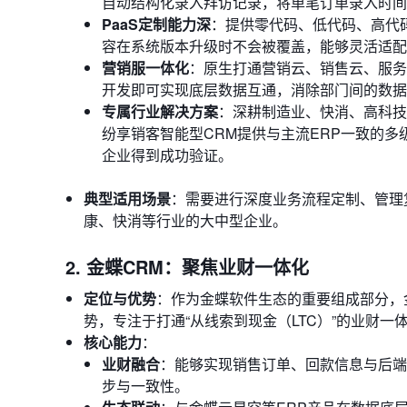
自动结构化录入拜访记录，将单笔订单录入时间
PaaS定制能力深
：提供零代码、低代码、高代
容在系统版本升级时不会被覆盖，能够灵活适配
营销服一体化
：原生打通营销云、销售云、服务
开发即可实现底层数据互通，消除部门间的数据
专属行业解决方案
：深耕制造业、快消、高科技
纷享销客智能型CRM提供与主流ERP一致的多
企业得到成功验证。
典型适用场景
：需要进行深度业务流程定制、管理
康、快消等行业的大中型企业。
2. 金蝶CRM：聚焦业财一体化
定位与优势
：作为金蝶软件生态的重要组成部分，
势，专注于打通“从线索到现金（LTC）”的业财一
核心能力
：
业财融合
：能够实现销售订单、回款信息与后端
步与一致性。