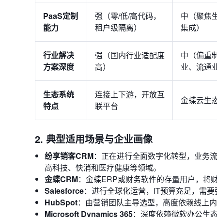
PaaS定制
强（零/低/高代码，
中（聚焦
能力
租户级隔离）
集成）
行业解决
强（国内行业适配度
中（偏重
方案深度
高）
业、流通
生态系统
连接上下游，开放互
金蝶云生
特点
联平台
2. 典型适用场景与企业画像
纷享销客CRM
：正在进行全面数字化转型，业务
高科技、快消和医疗健康等领域。
金蝶CRM
：金蝶ERP或财务软件的存量用户，将
Salesforce
：进行全球化运营，IT预算充足，需
HubSpot
：由营销团队主导选型，高度依赖线上内
Microsoft Dynamics 365
：深度依赖微软办公生态