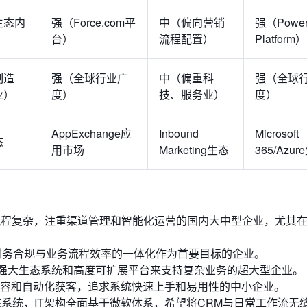
生态内
强（Force.com平
中（偏向营销
强（Powe
台）
流程配置）
Platform）
制造
强（全球行业广
中（偏重科
强（全球
业）
度）
技、服务业）
度）
AppExchange应
Inbound
Microsoft
态
用市场
Marketing生态
365/Azu
流程复杂，注重渠道管理和智能化运营的国内大中型企业，尤其
财务合规与业务流程效率的一体化作为首要目标的企业。
要强大生态系统和高度可扩展平台来支持复杂业务的超大型企业。
容和自动化获客，追求系统快速上手和易用性的中小企业。
系统，IT架构全面基于微软体系，希望将CRM与日常工作流无