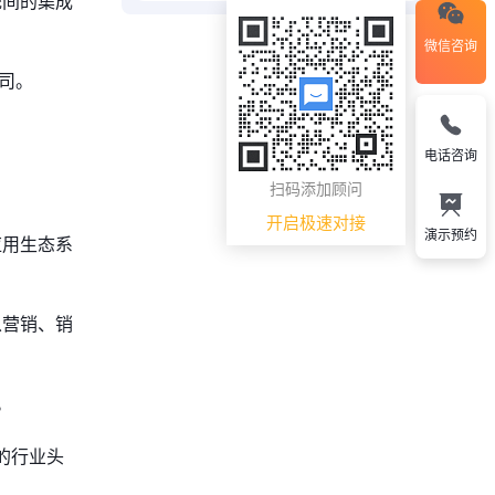
统间的集成
微信咨询
司。
电话咨询
扫码添加顾问
开启极速对接
演示预约
e应用生态系
户从营销、销
。
。
的行业头