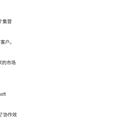
一个集营
在客户。
求的市场
ft
升了协作效