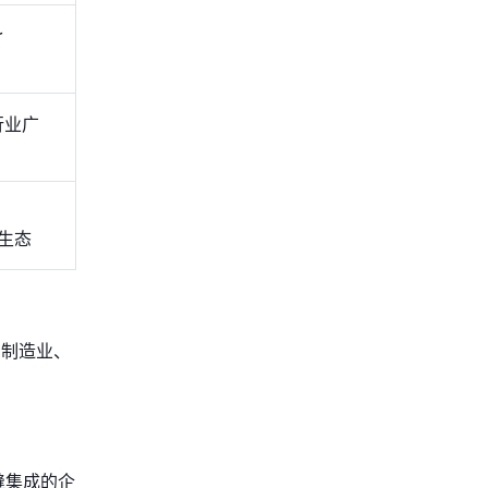
r
行业广
re生态
在制造业、
缝集成的企