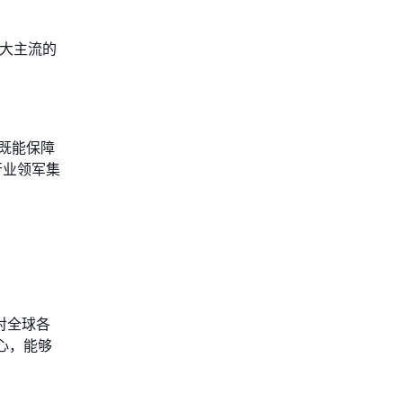
三大主流的
既能保障
行业领军集
对全球各
心，能够