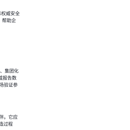
际权威安全
，帮助企
性、集团化
威报告数
场验证参
伴。它应
造过程