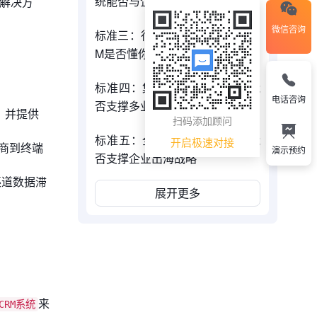
统能否与企业共成长
的解决方
微信咨询
标准三：行业深度适配性——CR
M是否懂你的行业
标准四：集团化管控架构——能
电话咨询
否支撑多业态复杂管理
，并提供
扫码添加顾问
标准五：全球化服务能力——能
开启极速对接
商到终端
演示预约
否支撑企业出海战略
渠道数据滞
展开更多
来
RM系统