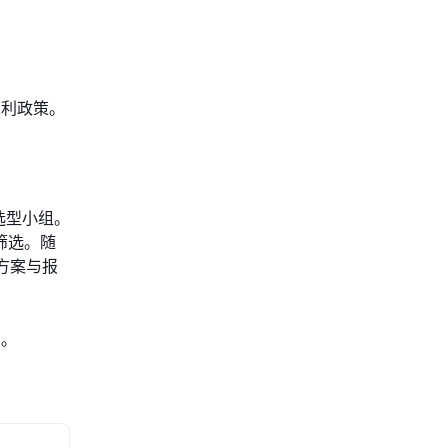
返利政策。
选型小组。
筛选。随
方案与报
础。