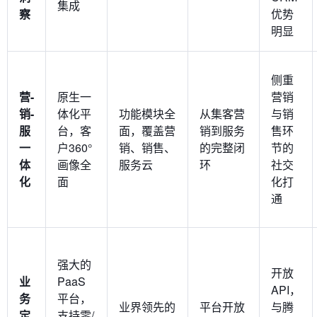
集成
察
优势
明显
侧重
营-
原生一
营销
销-
体化平
功能模块全
从集客营
与销
服
台，客
面，覆盖营
销到服务
售环
一
户360°
销、销售、
的完整闭
节的
体
画像全
服务云
环
社交
化
面
化打
通
强大的
开放
业
PaaS
API，
务
平台，
业界领先的
平台开放
与腾
定
支持零/