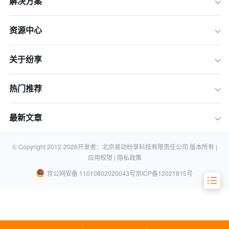
解决方案
核心功能一：AI销售助理，将销售从繁
杂事务中解放
资源中心
核心功能二：智能赢单策略，用数据科
学替代个人经验
核心功能三：移动端客户洞察，随时随
关于纷享
地掌控业务全局
核心功能四：营-销-服一体化，构建无
热门推荐
断点的客户旅程
核心功能五：业务定制与集成，让CRM
最新文章
适应企业而非相反
总结：如何为您的销售团队选择合适的
CRM
© Copyright 2012-
2026
开发者：北京易动纷享科技有限责任公司 版本所有 |
应用权限 |
隐私政策
京公网安备 11010802020043号
京ICP备12021815号