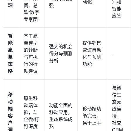
动化
别和
理
问、总
强
智能
监“数字
应答
专家团”
智
基于赢
能
单模型
提供销售
强大的机会
赢
的诊断
管道自动
得分与预测
-
单
与可执
化与预测
分析
策
行的行
功能
略
动建议
与微
移
信生
原生移
动
态无
动端体
功能全面的
端
移动端功
缝连
验，与
移动应用，
客
能完善，
接，
企微/钉
生态系统成
户
易于上手
社交
钉深度
熟
洞
CRM