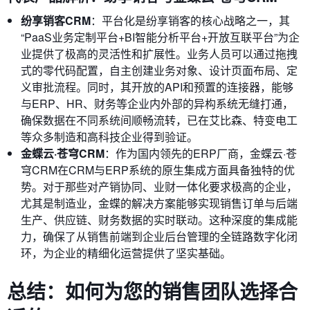
纷享销客CRM
：平台化是纷享销客的核心战略之一，其
“PaaS业务定制平台+BI智能分析平台+开放互联平台”为企
业提供了极高的灵活性和扩展性。业务人员可以通过拖拽
式的零代码配置，自主创建业务对象、设计页面布局、定
义审批流程。同时，其开放的API和预置的连接器，能够
与ERP、HR、财务等企业内外部的异构系统无缝打通，
确保数据在不同系统间顺畅流转，已在艾比森、特变电工
等众多制造和高科技企业得到验证。
金蝶云·苍穹CRM
：作为国内领先的ERP厂商，金蝶云·苍
穹CRM在CRM与ERP系统的原生集成方面具备独特的优
势。对于那些对产销协同、业财一体化要求极高的企业，
尤其是制造业，金蝶的解决方案能够实现销售订单与后端
生产、供应链、财务数据的实时联动。这种深度的集成能
力，确保了从销售前端到企业后台管理的全链路数字化闭
环，为企业的精细化运营提供了坚实基础。
总结：如何为您的销售团队选择合