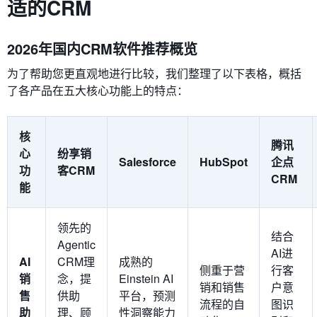
适的CRM
2026年国内CRM软件推荐概览
为了帮助您更直观地进行比较，我们整理了以下表格，概括
了各产品在五大核心功能上的特点：
核
腾讯
心
纷享销
Salesforce
HubSpot
企点
功
客CRM
CRM
能
领先的
结合
Agentic
AI进
AI
CRM理
成熟的
侧重于营
行客
销
念，提
Einstein AI
销和销售
户意
售
供助
平台，预测
流程的自
图识
助
理、顾
性洞察能力