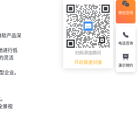
微信咨询
等微软产品深
电话咨询
活地进行低
扫码添加顾问
的灵活
开启极速对接
演示预约
中型企业。
成。
全景视