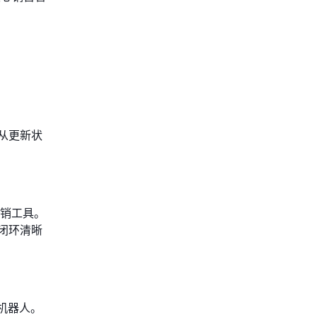
从更新状
营销工具。
闭环清晰
机器人。