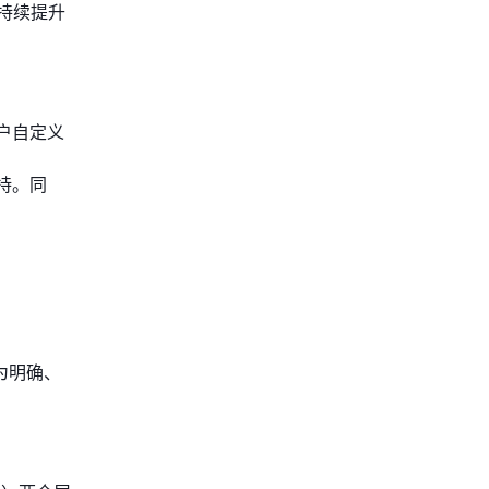
持续提升
户自定义
持。同
为明确、