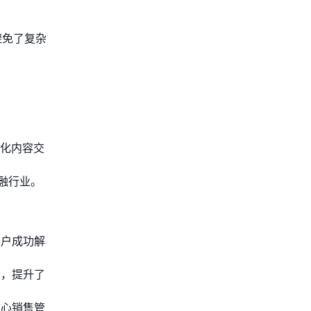
避免了复杂
。
性化内容交
融行业。
客户成功解
合，提升了
核心销售管