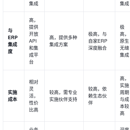
集成
集成
高，
提供
极
与
开放
极高，与
高，
ERP
高，提供多种
API
自家ERP
原生
集成
集成方案
和集
深度融合
无缝
度
成平
集成
台
高，
相对
实施
灵
较高，依
实施
较高，需专业
周期
活，
赖生态伙
成本
实施伙伴支持
与成
性价
伴
本较
比高
高
业务
深度