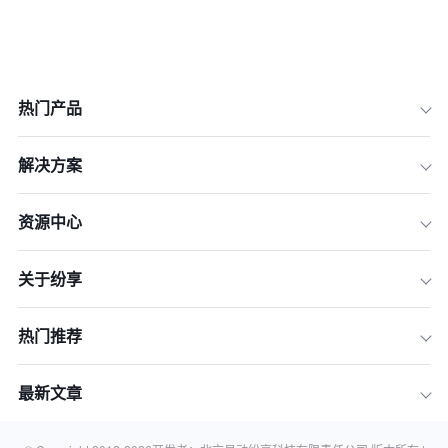
热门产品
评估跨境集团CRM的三大核心维度
解决方案
纷享销客：以PaaS平台灵活适配复杂
业务的Agentic CRM
资源中心
Salesforce Sales Cloud：市场领导者
的全球化标准实践
Microsoft Dynamics 365 Sales：深度
关于纷享
集成Office生态的全球业务平台
SAP Sales Cloud (C4C)：与ERP无缝
热门推荐
集成的德系解决方案
HubSpot Sales Hub：营销一体化驱动
最新文章
的全球增长平台
如何为您的跨境业务选择合适的集团C