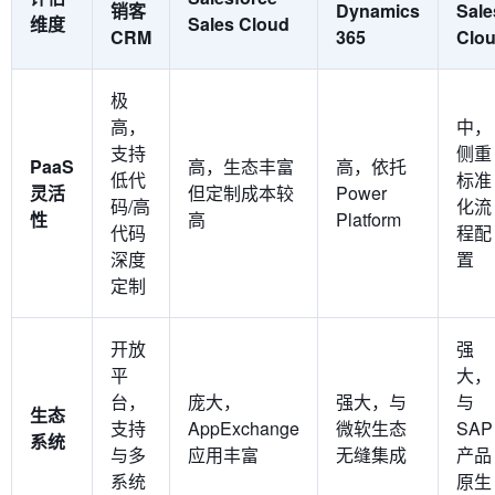
销客
Dynamics
Sale
维度
Sales Cloud
CRM
365
Clo
极
高，
中，
支持
侧重
PaaS
高，生态丰富
高，依托
低代
标准
灵活
但定制成本较
Power
码/高
化流
性
高
Platform
代码
程配
深度
置
定制
开放
强
平
大，
台，
庞大，
强大，与
与
生态
支持
AppExchange
微软生态
SAP
系统
与多
应用丰富
无缝集成
产品
系统
原生