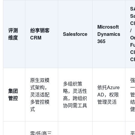
S
S
C
Microsoft
评测
纷享销客
/
Salesforce
Dynamics
维度
CRM
O
365
F
C
C
原生双模
强
多组织策
式架构，
依托Azure
一
集团
略，灵活性
灵活适配
AD，权限
管
管控
高，跨组织
多管控模
管理灵活
结
协同需工具
式
健
零/低/高三
平