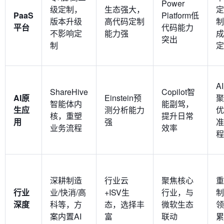
Power
级定制，
生态强大，
定
PaaS
Platform低
版本升级
高代码定制
制
平台
代码能力
不影响定
能力强
成
突出
制
定
A
ShareHive
Copilot智
AI原
Einstein预
聚
智能体内
能副驾，
生应
测分析能力
优
核，重塑
提升日常
用
强
准
业务流程
效率
程
深耕制造
行业云
聚焦核心
重
行业
业/快消/高
+ISV生
行业，与
制
深度
科等，方
态，选择丰
微软生态
领
案内置AI
富
联动
累