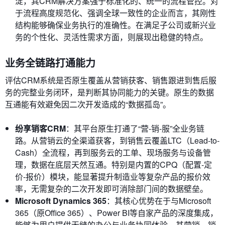
淀，其CRM解决方案强于标准化的、统一的流程管控。对
于流程高度规范化、强调全球一致性的企业而言，其刚性
结构能够确保业务执行的准确性。在满足子公司或新兴业
务的个性化、灵活性需求方面，则展现出稳健的特点。
业务全链路打通能力
评估CRM系统是否原生覆盖从营销获客、销售跟进到售后服
务的完整业务闭环，是判断其协同能力的关键。原生的数据
互通能有效避免因二次开发造成的“数据孤岛”。
纷享销客CRM
：其平台原生打通了“营-销-服”全业务链
路。从营销云的全渠道获客，到销售云覆盖LTC（Lead-to-
Cash）全流程，再到服务云的工单、现场服务与设备管
理，数据在底层天然互通。特别是内置的CPQ（配置-定
价-报价）模块，能显著提升制造业等复杂产品的报价效
率，无需复杂的二次开发即可消除部门间的数据壁垒。
Microsoft Dynamics 365
：其核心优势在于与Microsoft
365（原Office 365）、Power BI等自家产品的深度集成，
能够为用户提供无缝的办公与业务协同体验。其营销、销