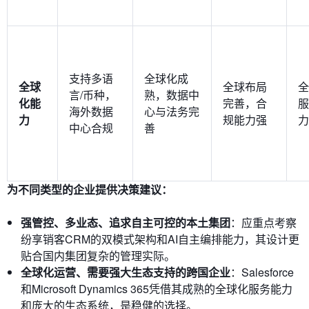
支持多语
全球化成
全球
全球布局
全
言/币种，
熟，数据中
化能
完善，合
服
海外数据
心与法务完
力
规能力强
力
中心合规
善
为不同类型的企业提供决策建议：
强管控、多业态、追求自主可控的本土集团
：应重点考察
纷享销客CRM的双模式架构和AI自主编排能力，其设计更
贴合国内集团复杂的管理实际。
全球化运营、需要强大生态支持的跨国企业
：Salesforce
和Microsoft Dynamics 365凭借其成熟的全球化服务能力
和庞大的生态系统，是稳健的选择。