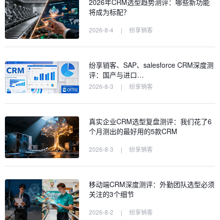
2026年CRM选型趋势测评：哪些新功能
将成为标配？
2026-8-4
|
纷享销客
纷享销客、SAP、salesforce CRM深度测
评：国产与进口…
2026-8-3
|
纷享销客
真实企业CRM选型复盘测评：我们花了6
个月测出的最好用的5款CRM
2026-8-3
|
纷享销客
移动端CRM深度测评：外勤团队选型必须
关注的3个细节
2026-8-2
|
纷享销客