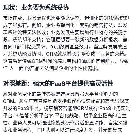
现状：业务要为系统妥协
市场在变，业务流程也需要随之调整，但僵化的CRM系统却
成了绊脚石。例如，企业希望固化一套新的销售打法，却发
现系统流程无法修改；业务发展需要增加行业特有的关键字
段，系统却不支持；管理层想要一张新的数据分析报表，需
要向IT部门提交需求，排期数周甚至数月。当业务发展被迫
为系统功能妥协时，CRM就从增长引擎变成了业务的束缚。
这背后是传统CRM封闭的底层架构和薄弱的定制能力，导致
“千人一面”的产品无法满足企业的个性化需求。
对照差距：强大的PaaS平台提供高灵活性
应对业务变化的最佳答案是选择具备强大平台化能力的
CRM。领先厂商普遍具备支持低代码快速配置和高代码深度
开发的PaaS平台。纷享销客智能型CRM践行“PaaS业务定制
平台+BI智能分析平台”的平台化战略，赋予企业极高的自主
性。业务人员可以通过拖拽式操作灵活配置功能、自定义报
表和业务流程；IT团队则可以进行深度开发，并无缝集成