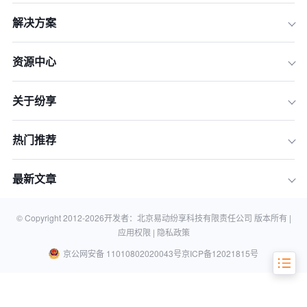
解决方案
资源中心
关于纷享
2026年企业级CRM选型核心评测维度
热门推荐
8款主流企业级CRM深度评测
最新文章
核心能力对比与选型决策框架
结论：选择能与企业共同成长的CRM平
台
© Copyright 2012-
2026
开发者：北京易动纷享科技有限责任公司 版本所有 |
应用权限 |
隐私政策
京公网安备 11010802020043号
京ICP备12021815号