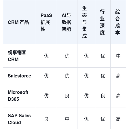
生
行
综
PaaS
AI与
态
业
合
CRM 产品
扩展
数据
与
深
成
性
智能
集
度
本
成
纷享销客
优
优
优
优
中
CRM
Salesforce
优
优
优
优
高
Microsoft
优
良
优
良
高
D365
SAP Sales
良
中
优
优
高
Cloud