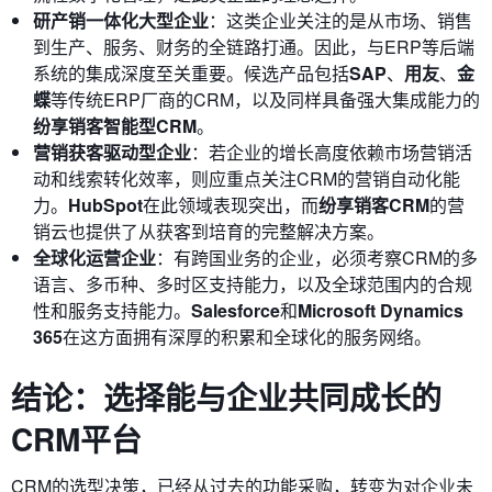
研产销一体化大型企业
：这类企业关注的是从市场、销售
到生产、服务、财务的全链路打通。因此，与ERP等后端
系统的集成深度至关重要。候选产品包括
SAP
、
用友
、
金
蝶
等传统ERP厂商的CRM，以及同样具备强大集成能力的
纷享销客智能型CRM
。
营销获客驱动型企业
：若企业的增长高度依赖市场营销活
动和线索转化效率，则应重点关注CRM的营销自动化能
力。
HubSpot
在此领域表现突出，而
纷享销客CRM
的营
销云也提供了从获客到培育的完整解决方案。
全球化运营企业
：有跨国业务的企业，必须考察CRM的多
语言、多币种、多时区支持能力，以及全球范围内的合规
性和服务支持能力。
Salesforce
和
Microsoft Dynamics
365
在这方面拥有深厚的积累和全球化的服务网络。
结论：选择能与企业共同成长的
CRM平台
CRM的选型决策，已经从过去的功能采购，转变为对企业未