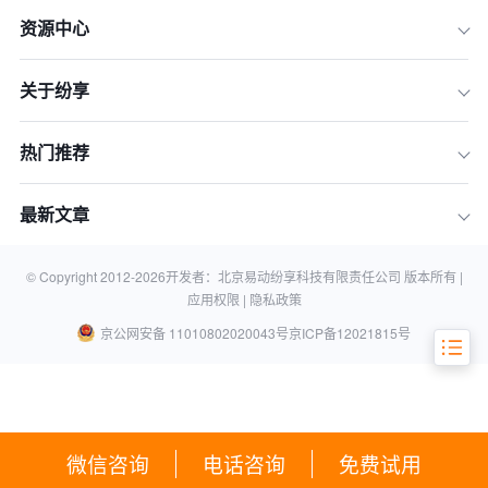
资源中心
集团化运营的三重困境：为何通用CR
关于纷享
M“水土不服”？
集团CRM的架构基石：支撑复杂组织的
热门推荐
高效运转
业务增长的智能引擎：AI与数据驱动的
最新文章
决策体系
选型标准总结：如何为您的集团选择合
适的CRM
© Copyright 2012-
2026
开发者：北京易动纷享科技有限责任公司 版本所有 |
应用权限 |
隐私政策
京公网安备 11010802020043号
京ICP备12021815号
微信咨询
电话咨询
免费试用