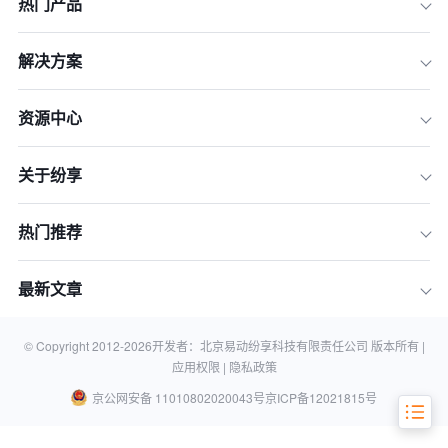
热门产品
解决方案
资源中心
2026年企业CRM选型：四大核心评估
维度
主流CRM产品全景图：综合型与平台型
关于纷享
厂商
主流CRM产品全景图：垂直领域与特定
热门推荐
场景厂商
主流CRM产品全景图：国际巨头与大型
最新文章
企业市场
CRM选型决策：如何为您的企业找到最
© Copyright 2012-
2026
开发者：北京易动纷享科技有限责任公司 版本所有 |
佳匹配
应用权限 |
隐私政策
京公网安备 11010802020043号
京ICP备12021815号