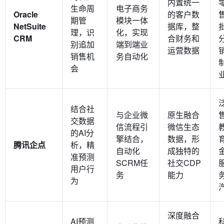
内置统一
生命周
电子商务
Oracle
的客户数
期管
模块一体
NetSuite
据库，整
理，识
化，实现
CRM
合财务和
别追加
端到端业
运营数据
销售机
务自动化
会
结合社
与企业微
原生融合
交数据
信流程引
微信生态
的AI分
擎结合，
数据，形
腾讯企点
析，精
自动化
成独特的
准预测
SCRM任
社交CDP
用户行
务
能力
为
深度融合
AI预测