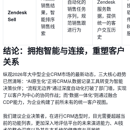
自动化的
Zendesk
销售结
销售任务
服务数
Zendesk
果，智
序列，规
据，提供
Sell
能排序
范销售跟
统一的客
销售线
B
进行为
户交互历
索
史
结论：拥抱智能与连接，重塑客户
关系
纵观2026年大中型企业CRM市场的最新动态，三大核心趋势
已然清晰：“AI原生化”正将CRM从数据记录工具转变为智能
决策伙伴；“流程无边界”通过深度自动化打破了部门墙，实现
了以客户为中心的协同作战；而“数据一体化”则通过融合
CDP能力，为企业构建了前所未有的统一客户视图。
我们建议企业决策者，在进行CRM选型时，目光需要超越当
前的功能列表，更加深入地评估平台的未来演进能力、AI技
术的整合深度以及其生态系统的健康度与开放性。