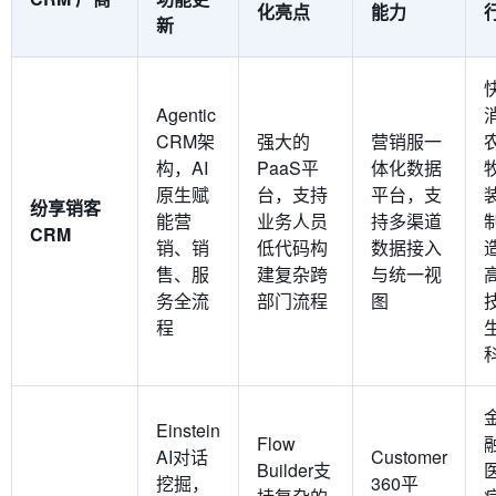
化亮点
能力
新
Agentic
CRM架
强大的
营销服一
构，AI
PaaS平
体化数据
原生赋
台，支持
平台，支
纷享销客
能营
业务人员
持多渠道
CRM
销、销
低代码构
数据接入
售、服
建复杂跨
与统一视
务全流
部门流程
图
程
Einstein
Flow
AI对话
Customer
Builder支
挖掘，
360平