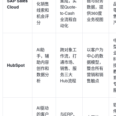
SAP Sales
集成，实
链与财务
化销售
Cloud
现Quote-
数据，提
线索和
to-Cash
供360度
机会评
全流程自
业务视图
分
动化
AI助
跨对象工
以客户为
手，辅
作流，打
中心的数
助内容
通市场、
据模型，
HubSpot
创作和
销售、服
整合所有
数据分
务三大
营销和销
析
Hub流程
售触点
AI驱动
的客户
与ERP、