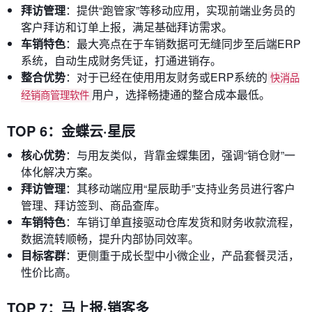
拜访管理
：提供“跑管家”等移动应用，实现前端业务员的
客户拜访和订单上报，满足基础拜访需求。
车销特色
：最大亮点在于车销数据可无缝同步至后端ERP
系统，自动生成财务凭证，打通进销存。
整合优势
：对于已经在使用用友财务或ERP系统的
快消品
用户，选择畅捷通的整合成本最低。
经销商管理软件
TOP 6：金蝶云·星辰
核心优势
：与用友类似，背靠金蝶集团，强调“销仓财”一
体化解决方案。
拜访管理
：其移动端应用“星辰助手”支持业务员进行客户
管理、拜访签到、商品查库。
车销特色
：车销订单直接驱动仓库发货和财务收款流程，
数据流转顺畅，提升内部协同效率。
目标客群
：更侧重于成长型中小微企业，产品套餐灵活，
性价比高。
TOP 7：马上报·销客多