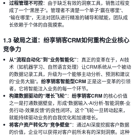
过程管理不可控
：由于缺乏有效的洞察工具，销售过程变
成了一个“黑匣子”。管理者不清楚一个单子“赢在哪里”、
“输在哪里”，无法对团队进行精准的辅导和赋能，团队成
长依赖于个体的自我摸索。
1.3 破局之道：纷享销客CRM如何重构企业核心
竞争力
从“流程自动化”到“业务智能化”
：真正的变革在于，AI技
术（如机器学习、自然语言处理）让CRM系统从一个被动
的数据记录工具，升级为一个能够主动分析、预测和建议
的“业务大脑”。
纷享销客智能型CRM
正是这一变革的引领
者，它将智能注入业务的每一个环节。
构建数据驱动的“增长飞轮”
：
纷享销客CRM
的核心价值
之一是打通数据壁垒，形成“数据输入-AI分析-智能洞察-业
务行动-效果反馈”的良性闭环。这个飞轮一旦转动起来，
就能持续驱动业务的自我优化和加速增长。
将客户资产转化为“竞争壁垒”
：通过AI深度挖掘客户数据
的价值，企业可以获得对客户前所未有的深刻洞察。这种