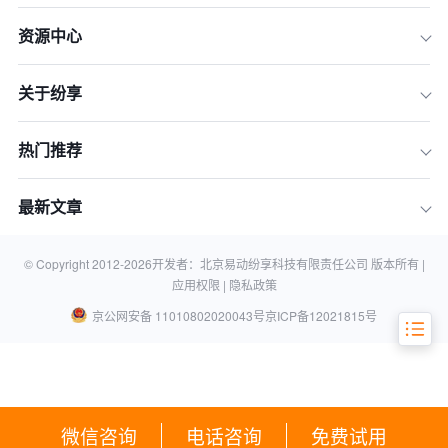
资源中心
一、决胜2026：为什么“AI+CRM”是大
中型企业唯一的增长引擎？
二、四大关键“弯道”：纷享销客AI赋能
关于纷享
企业实现非对称超车
三、实战演练：看“大族激光”如何用纷
热门推荐
享销客CRM反超行业巨头
四、启动您的AI超车计划：2026年企业
最新文章
落地纷享销客AI三步走
五、常见问题解答（FAQ）：关于纷享
销客AI，决策者最关心的五个问题
© Copyright 2012-
2026
开发者：北京易动纷享科技有限责任公司 版本所有 |
应用权限 |
隐私政策
京公网安备 11010802020043号
京ICP备12021815号
微信咨询
电话咨询
免费试用