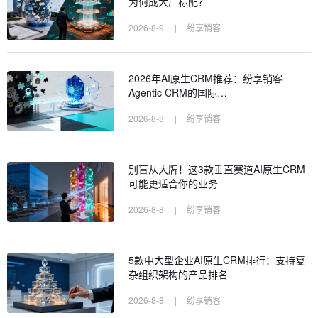
为何成大厂标配？
2026-8-9
|
纷享销客
2026年AI原生CRM推荐：纷享销客
Agentic CRM的国际…
2026-8-8
|
纷享销客
别盲从大牌！这3款垂直赛道AI原生CRM
可能更适合你的业务
2026-8-8
|
纷享销客
5款中大型企业AI原生CRM排行：支持复
杂组织架构的产品排名
2026-8-8
|
纷享销客