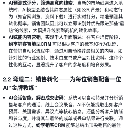
AI预测式评分，筛选高意向线索
：当新的市场线索进入系
统时，AI模型会结合其静态属性（如公司背景）和动态行
为（如官网浏览、资料下载）进行实时打分，精准预测其
转化概率。销售团队因此可以立即识别并优先跟进那些“最
热”的线索，大幅提升线索到商机的转化效率。
AI赋能内容营销，实现千人千面触达
：在客户培育阶段，
纷享销客智能型CRM
可以根据客户的标签和行为轨迹，
在营销自动化流程中，通过AI自动推荐最相关的内容，如
针对性的行业案例、技术白皮书或产品对比资料。这种个
性化的互动，显著提升了客户的参与度和培育效果。
2.2 弯道二：销售转化——为每位销售配备一位
AI“金牌教练”
AI会话智能，解密成交密码
：系统可以自动转录并分析销
售与客户的通话、线上会议录音。AI不仅能提取出如客户
预算、关键需求、异议点等核心信息，还能分析客户情绪
和参与度，并将其与最终的成单或丢单结果进行关联。通
过这种方式，
纷享销客CRM
能够总结出顶尖销售的最佳