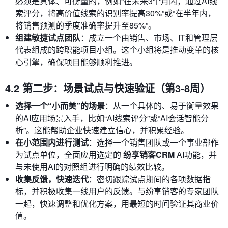
必须是具体、可衡量的，例如“在未来3个月内，通过AI线
索评分，将高价值线索的识别率提高30%”或“在半年内，
将销售预测的季度准确率提升至85%”。
组建敏捷试点团队
：成立一个由销售、市场、IT和管理层
代表组成的跨职能项目小组。这个小组将是推动变革的核
心引擎，确保项目能够顺利推进。
4.2 第二步：场景试点与快速验证（第3-8周）
选择一个“小而美”的场景
：从一个具体的、易于衡量效果
的AI应用场景入手，比如“AI线索评分”或“AI会话智能分
析”。这能帮助企业快速建立信心，并积累经验。
在小范围内进行测试
：选择一个销售团队或一个事业部作
为试点单位，全面应用选定的
纷享销客CRM
AI功能，并
与未使用AI的对照组进行明确的绩效比较。
收集反馈，快速迭代
：密切跟踪试点期间的各项数据指
标，并积极收集一线用户的反馈。与纷享销客的专家团队
一起，快速调整和优化方案，用最短的时间验证其商业价
值。