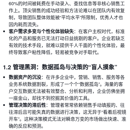
60%的时间被耗费在手动录入、查找信息等非核心销售工
作上。顶尖销售的成功经验和方法论难以在团队内有效复
制，导致团队整体效能被“平均水平”所限制，优秀人才也
因内耗而流失。
客户需求多变与个性化体验缺失
：在客户主权时代，标准
化的产品和服务已无法打动日益挑剔的客户。企业若缺乏
有效的技术手段，就难以提供千人千面的个性化体验，最
终导致客户粘性降低，轻易被竞争对手取代。
1.2 管理黑洞：数据孤岛与决策的“盲人摸象”
数据资产的沉没
：在许多企业中，营销、销售、服务等各
业务系统数据割裂，形成了一个个“数据孤岛”。海量的客
户交互数据无法被有效整合、分析和利用，企业仿佛坐拥
一座金山，却找不到挖掘其价值的工具。
管理决策的滞后性
：管理者常常依赖销售手动填报的、往
往滞后且可能失真的数据进行决策，这无异于“看着后视镜
开车”。这种决策模式无法对瞬息万变的市场做出快速、准
确的反应和预测。