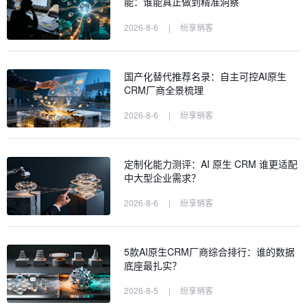
能：谁能真正做到精准洞察
2026-8-6
|
纷享销客
国产化替代推荐名录：自主可控AI原生
CRM厂商全景梳理
2026-8-6
|
纷享销客
定制化能力测评：AI 原生 CRM 谁更适配
中大型企业需求？
2026-8-6
|
纷享销客
5款AI原生CRM厂商综合排行：谁的数据
底座最扎实？
2026-8-5
|
纷享销客