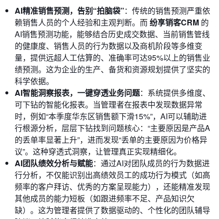
AI精准销售预测，告别“拍脑袋”
：传统的销售预测严重依
赖销售人员的个人经验和主观判断。而
纷享销客CRM
的
AI销售预测功能，能够结合历史成交数据、当前销售管线
的健康度、销售人员的行为数据以及商机阶段等多维变
量，提供远超人工估算的、准确率可达95%以上的销售业
绩预测。这为企业的生产、备货和资源规划提供了坚实的
科学依据。
AI智能洞察报表，一键穿透业务问题
：系统提供多维度、
可下钻的智能化报表。当管理者在报表中发现数据异常
时，例如“本季度华东区销售额下滑15%”，AI可以辅助进
行根源分析，层层下钻找到问题核心：“主要原因是产品A
的丢单率显著上升”，进而发现“丢单的主要原因为价格异
议”。这种穿透式洞察，让管理真正实现精细化。
AI团队绩效分析与赋能
：通过AI对团队成员的行为数据进
行分析，不仅能识别出高绩效员工的成功行为模式（如高
频率的客户拜访、优秀的方案呈现能力），还能精准发现
其他成员的能力短板（如跟进频率不足、产品知识欠
缺）。这为管理者提供了数据驱动的、个性化的团队辅导