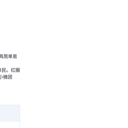
具简单易
亲民。红圈
小微团