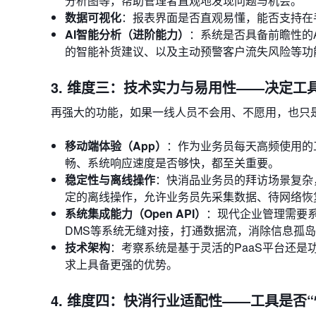
分析图等，帮助管理者直观地发现问题与机会。
数据可视化
：报表界面是否直观易懂，能否支持在
AI智能分析（进阶能力）
：系统是否具备前瞻性的
的智能补货建议、以及主动预警客户流失风险等功能
3. 维度三：技术实力与易用性——决定工
再强大的功能，如果一线人员不会用、不愿用，也只
移动端体验（App）
：作为业务员每天高频使用的工
畅、系统响应速度是否够快，都至关重要。
稳定性与离线操作
：快消品业务员的拜访场景复杂
定的离线操作，允许业务员先采集数据、待网络恢
系统集成能力（Open API）
：现代企业管理需要系
DMS等系统无缝对接，打通数据流，消除信息孤
技术架构
：考察系统是基于灵活的PaaS平台还是
求上具备更强的优势。
4. 维度四：快消行业适配性——工具是否“