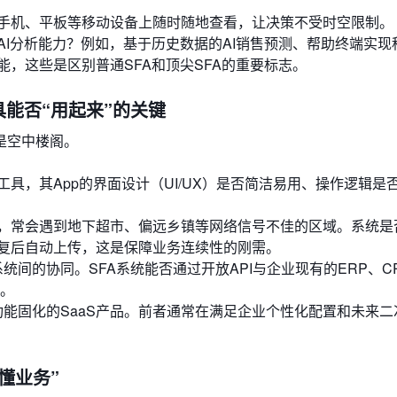
手机、平板等移动设备上随时随地查看，让决策不受时空限制。
AI分析能力？例如，基于历史数据的AI销售预测、帮助终端实现
，这些是区别普通SFA和顶尖SFA的重要标志。
具能否“用起来”的关键
是空中楼阁。
具，其App的界面设计（UI/UX）是否简洁易用、操作逻辑是
，常会遇到地下超市、偏远乡镇等网络信号不佳的区域。系统是
复后自动上传，这是保障业务连续性的刚需。
统间的协同。SFA系统能否通过开放API与企业现有的ERP、C
岛。
功能固化的SaaS产品。前者通常在满足企业个性化配置和未来二
懂业务”