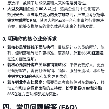
想选择，兼顾了功能深度和未来的发展灵活性。
大型及集团企业 (100人以上)
：这类企业对个性化需求、
数据安全、系统集成能力的要求非常高，应重点考察
纷享
销客智能型CRM
，其强大的PaaS平台和丰富的行业解决
方案，能够支撑复杂的业务体系和未来的战略发展。
3. 明确你的核心业务诉求
若核心是管好线下团队执行
：目标是让业务员的拜访、陈
列、促销落地等动作更标准、更透明，
外勤365
和
红圈通
在这方面是强项。
若核心是提升客户关系和销售转化
：不仅要管好人，更要
经营好客户，需要打通营销、销售、服务全流程，那么
纷
享销客CRM
的基因和架构更具优势。
若车销业务占比极高
：需要重点考察软件对车载库存、移
动支付和复杂促销策略的支持度，
纷享销客CRM
和
外勤
365
在这方面功能都尤为突出。
四、常见问题解答 (FAQ)