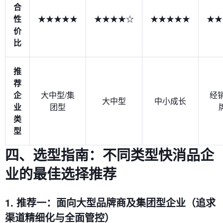
合
性
★★★★★
★★★★☆
★★★★★
★★
价
比
推
荐
企
大中型/集
经
大中型
中小成长
业
团型
类
型
四、选型指南：不同类型快消品企
业的最佳选择推荐
1. 推荐一：面向大型品牌商及集团型企业（追求
渠道精细化与全面管控）