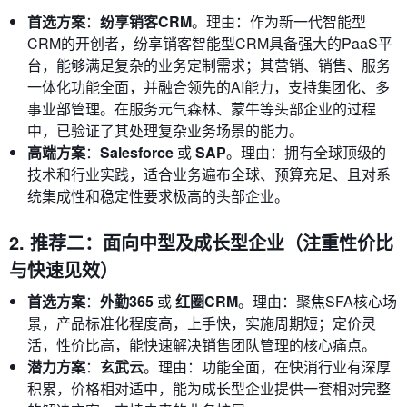
首选方案
：
纷享销客CRM
。理由：作为新一代智能型
CRM的开创者，纷享销客智能型CRM具备强大的PaaS平
台，能够满足复杂的业务定制需求；其营销、销售、服务
一体化功能全面，并融合领先的AI能力，支持集团化、多
事业部管理。在服务元气森林、蒙牛等头部企业的过程
中，已验证了其处理复杂业务场景的能力。
高端方案
：
Salesforce
或
SAP
。理由：拥有全球顶级的
技术和行业实践，适合业务遍布全球、预算充足、且对系
统集成性和稳定性要求极高的头部企业。
2. 推荐二：面向中型及成长型企业（注重性价比
与快速见效）
首选方案
：
外勤365
或
红圈CRM
。理由：聚焦SFA核心场
景，产品标准化程度高，上手快，实施周期短；定价灵
活，性价比高，能快速解决销售团队管理的核心痛点。
潜力方案
：
玄武云
。理由：功能全面，在快消行业有深厚
积累，价格相对适中，能为成长型企业提供一套相对完整