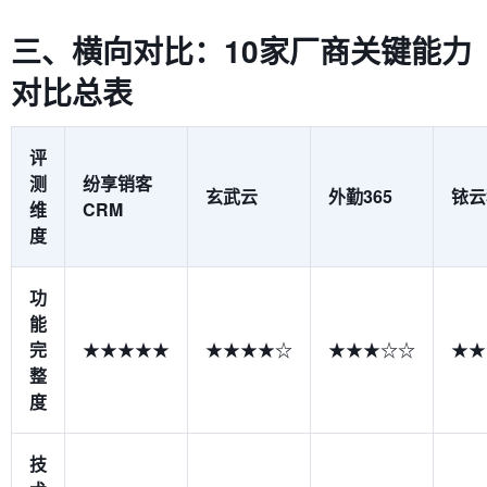
三、横向对比：10家厂商关键能力
对比总表
评
测
纷享销客
玄武云
外勤365
铱云
维
CRM
度
功
能
完
★★★★★
★★★★☆
★★★☆☆
★★
整
度
技