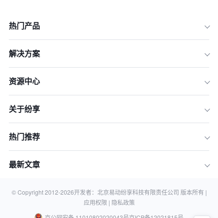
热门产品
解决方案
资源中心
关于纷享
一、快消行业费用管理的四大核心挑战
二、快消行业SaaS费用管理系统选型
五大黄金标准
热门推荐
三、主流SaaS费用管理系统深度评测
最新文章
四、横向对比：五大SaaS系统如何
选？
五、常见问题解答 (FAQ)
© Copyright 2012-
2026
开发者：北京易动纷享科技有限责任公司 版本所有 |
应用权限 |
隐私政策
京公网安备 11010802020043号
京ICP备12021815号