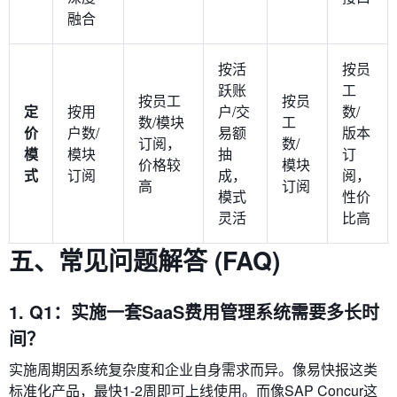
融合
按活
按员
跃账
工
按员工
按员
定
按用
户/交
数/
数/模块
工
价
户数/
易额
版本
订阅，
数/
模
模块
抽
订
价格较
模块
式
订阅
成，
阅，
高
订阅
模式
性价
灵活
比高
五、常见问题解答 (FAQ)
1. Q1：实施一套SaaS费用管理系统需要多长时
间？
实施周期因系统复杂度和企业自身需求而异。像易快报这类
标准化产品，最快1-2周即可上线使用。而像SAP Concur这