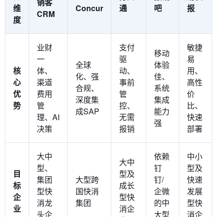
销客
维
Concur
通
吧
报
CRM
度
业财
支付
敏捷
移动
一
驱
易
全球
体验
核
体、
动、
用、
化、强
佳、
心
渠道
事前
高性
合规、
系统
优
费用
管
价
深度集
集成
势
管
控、
比、
成SAP
能力
理、AI
无需
快速
强
决策
报销
部署
大中
依赖
中小
大中
型、
钉
型及
目
型及
集团
大型跨
钉/
快速
标
成长
型快
国快消
企微
发展
企
型快
消龙
集团
的中
型快
业
消企
头企
大型
消企