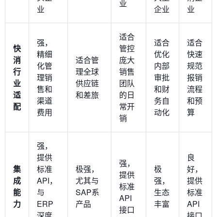
业
业
企业
业
适合
强，
适合
适合
快
管控
精细
优化
快速
消
适合管
庞大
化管
内部
规范
行
理全球
销售
理销
审批
报销
业
供应链
团队
售和
和财
流程
适
和差旅
的日
渠道
务自
和预
配
常开
费用
动化
算
销
强，
提供
良
强，
集
标准
极强，
极
好，
提供
成
API，
尤其与
强，
提供
标准
能
与
SAP系
生态
标准
API
力
ERP
产品
丰富
API
接口
深度
接口