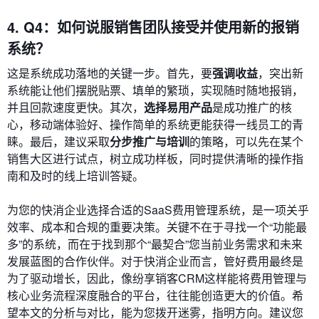
4. Q4：如何说服销售团队接受并使用新的报销
系统？
这是系统成功落地的关键一步。首先，要
强调收益
，突出新
系统能让他们摆脱贴票、填单的繁琐，实现随时随地报销，
并且回款速度更快。其次，
选择易用产品
是成功推广的核
心，移动端体验好、操作简单的系统更能获得一线员工的青
睐。最后，建议采取
分步推广与培训
的策略，可以先在某个
销售大区进行试点，树立成功样板，同时提供清晰的操作指
南和及时的线上培训答疑。
为您的快消企业选择合适的SaaS费用管理系统，是一项关乎
效率、成本和合规的重要决策。关键不在于寻找一个“功能最
多”的系统，而在于找到那个“最契合”您当前业务需求和未来
发展蓝图的合作伙伴。对于快消企业而言，管好费用最终是
为了驱动增长，因此，像纷享销客CRM这样能将费用管理与
核心业务流程深度融合的平台，往往能创造更大的价值。希
望本文的分析与对比，能为您拨开迷雾，指明方向。建议您