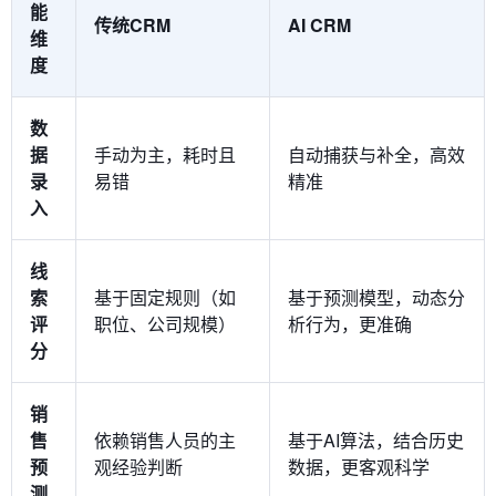
能
传统CRM
AI CRM
维
度
数
据
手动为主，耗时且
自动捕获与补全，高效
录
易错
精准
入
线
索
基于固定规则（如
基于预测模型，动态分
评
职位、公司规模）
析行为，更准确
分
销
售
依赖销售人员的主
基于AI算法，结合历史
预
观经验判断
数据，更客观科学
测