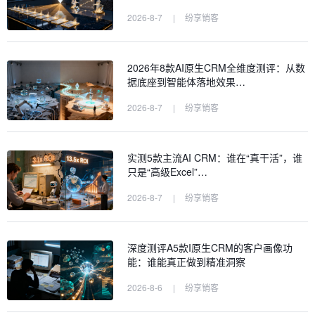
2026-8-7
|
纷享销客
2026年8款AI原生CRM全维度测评：从数
据底座到智能体落地效果…
2026-8-7
|
纷享销客
实测5款主流AI CRM：谁在“真干活”，谁
只是“高级Excel”…
2026-8-7
|
纷享销客
深度测评A5款I原生CRM的客户画像功
能：谁能真正做到精准洞察
2026-8-6
|
纷享销客