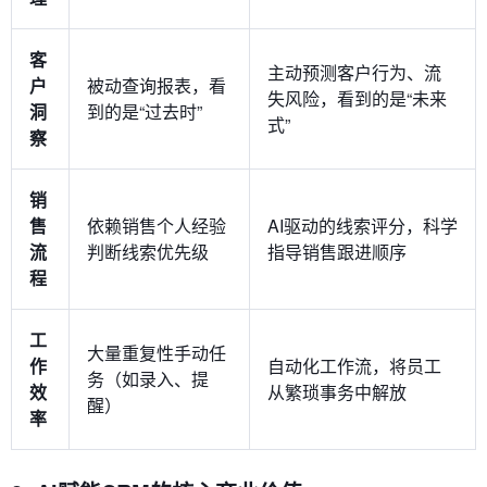
客
主动预测客户行为、流
户
被动查询报表，看
失风险，看到的是“未来
洞
到的是“过去时”
式”
察
销
售
依赖销售个人经验
AI驱动的线索评分，科学
流
判断线索优先级
指导销售跟进顺序
程
工
大量重复性手动任
作
自动化工作流，将员工
务（如录入、提
效
从繁琐事务中解放
醒）
率