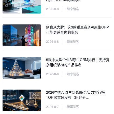
2026-8-8
|
纷享销客
别盲从大牌！这3款垂直赛道AI原生CRM
可能更适合你的业务
2026-8-8
|
纷享销客
5款中大型企业AI原生CRM排行：支持复
杂组织架构的产品排名
2026-8-8
|
纷享销客
2026中国AI原生CRM综合实力排行榜
TOP10重磅发布（附评分…
2026-8-7
|
纷享销客