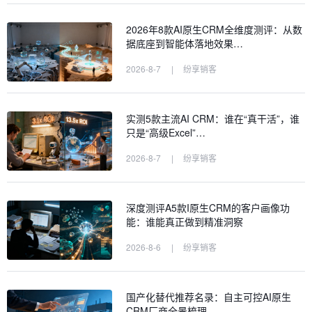
2026年8款AI原生CRM全维度测评：从数
据底座到智能体落地效果…
2026-8-7
|
纷享销客
实测5款主流AI CRM：谁在“真干活”，谁
只是“高级Excel”…
2026-8-7
|
纷享销客
深度测评A5款I原生CRM的客户画像功
能：谁能真正做到精准洞察
2026-8-6
|
纷享销客
国产化替代推荐名录：自主可控AI原生
CRM厂商全景梳理