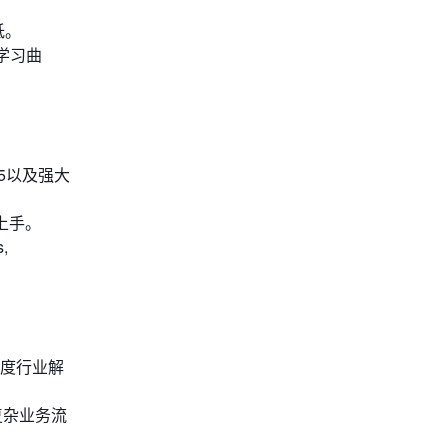
低。
学习曲
65以及强大
上手。
,
度行业解
复杂业务流