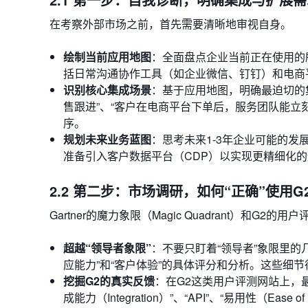
在考察外部市场之前，首先需要清晰地审视自身。
绘制当前应用地图
：全面盘点企业当前正在使用的
括日常沟通协作工具（如企业微信、钉钉）和电商平台
识别核心集成场景
：基于应用地图，明确最迫切的
售跟进”、“客户在电商平台下单后，服务团队能立
序。
规划未来业务蓝图
：思考未来1-3年企业可能的
准备引入客户数据平台（CDP）以实现更精细化
2.2 第二步：市场调研，如何“正确”使用G2和
Gartner的魔力象限（Magic Quadrant）和G
超越“领导者象限”
：不要只盯着“领导者”象限里的几
应能力”和“客户体验”的具体评分和分析。这些细
挖掘G2的真实反馈
：在G2这类用户评测网站上，
成能力（Integration）”、“API”、“易用性（E