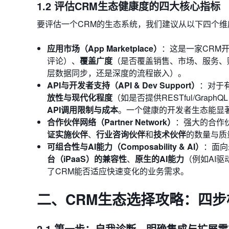
1.2 评估CRM生态健康度的四大核心指标
要评估一个CRM的生态系统，我们建议从以下四个维
应用市场（App Marketplace）
：这是一家CRM
评论）、
覆盖广度
（是否覆盖销售、市场、服务、
层数据同步，还是深度的流程嵌入）。
API与开发者支持（API & Dev Support）
：对于
放性与现代化程度
（如是否提供RESTful/GraphQL
API调用限制与成本
。一个健康的开发者生态能显
合作伙伴网络（Partner Network）
：强大的合作
证实施伙伴
、
行业咨询伙伴
和
技术伙伴
的数量与质
可组合性与AI能力（Composability & AI）
：面向
台（iPaaS）的兼容性
、
原生的AI能力
（例如AI
了CRM能否适应快速变化的业务需求。
二、CRM生态选择攻略：四
2.1 第一步：自我诊断，明确集成与扩展