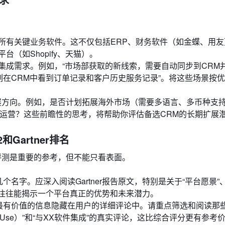
所有关键业务软件。这不仅包括ERP、财务软件（如金蝶、用友
（如Shopify、天猫）。
集成需求。例如，“市场部获取的新线索，需要自动同步到CRM
刻在CRM中看到订单记录和客户历史服务记录”。将这些场景按
发展方向。例如，是否计划拓展海外市场（需要多语言、多币种支
的运营？这些前瞻性的思考，将帮助你评估备选CRM的长期扩展
Gartner排名
2的用户评测是重要的参考，但不能只看表面。
个名字。应深入阅读Gartner报告原文，特别是关于“平台愿景”
节往往能揭示一个平台真正的优势和未来潜力。
最有价值的信息隐藏在用户的详细评论中。请重点筛选和阅读那些
ase of Use）”和“与XX软件集成”的真实评论，这比综合评分更有参考