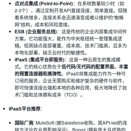
点对点集成 (Point-to-Point)
：在系统数量较少时（如
2-3个），通过定制开发API直接连接，简单直接。但随
着系统增多，连接关系会迅速演变成难以维护的“蜘蛛
网”结构，成本和风险激增。
ESB (企业服务总线)
：这是传统的企业内部集成中间件
方案。它功能强大，能作为中央枢纽统一管理集成逻
辑。但其缺点是部署重、成本高、技术门槛高，且多为
本地化部署，缺乏云时代的敏捷性。
iPaaS (集成平台即服务)
：这是一种云原生的集成模
式。它的核心优势在于
低代码/无代码的配置界面、丰富
的预置连接器和高弹性
。iPaaS将集成能力作为一种可
订阅的服务，企业无需购买和维护复杂的硬件与软件，
即可快速连接云端和本地的各种应用，极大地降低了技
术门槛和总体拥有成本（TCO）。
iPaaS平台推荐
：
国际厂商
: MuleSoft (被Salesforce收购，其API-led的连
接方法论在业界影响深远)，Boomi (拥有庞大且成熟的