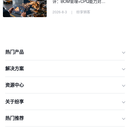
评：BOM管理+CPQ能力对…
2026-8-3
|
纷享销客
热门产品
解决方案
资源中心
一、战略先行：为什么CRM、ERP、O
A集成是2026年企业必选项？
关于纷享
二、厘清边界：CRM、ERP、OA的核
心定位与集成场景
热门推荐
三、实施蓝图：面向2026的中大型企业
系统集成方案 (How)