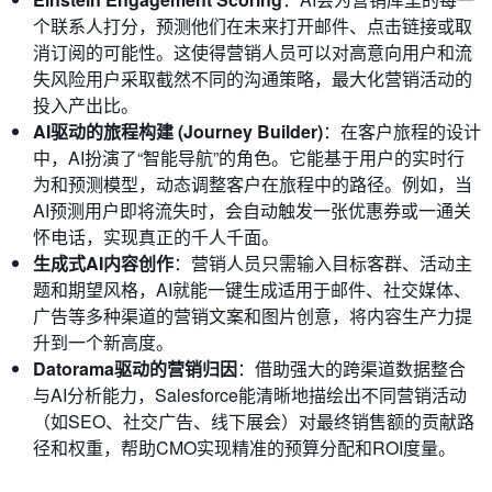
个联系人打分，预测他们在未来打开邮件、点击链接或取
消订阅的可能性。这使得营销人员可以对高意向用户和流
失风险用户采取截然不同的沟通策略，最大化营销活动的
投入产出比。
AI驱动的旅程构建 (Journey Builder)
：在客户旅程的设计
中，AI扮演了“智能导航”的角色。它能基于用户的实时行
为和预测模型，动态调整客户在旅程中的路径。例如，当
AI预测用户即将流失时，会自动触发一张优惠券或一通关
怀电话，实现真正的千人千面。
生成式AI内容创作
：营销人员只需输入目标客群、活动主
题和期望风格，AI就能一键生成适用于邮件、社交媒体、
广告等多种渠道的营销文案和图片创意，将内容生产力提
升到一个新高度。
Datorama驱动的营销归因
：借助强大的跨渠道数据整合
与AI分析能力，Salesforce能清晰地描绘出不同营销活动
（如SEO、社交广告、线下展会）对最终销售额的贡献路
径和权重，帮助CMO实现精准的预算分配和ROI度量。