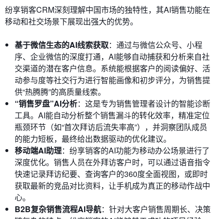
纷享销客CRM深刻理解中国市场的独特性，其AI销售功能在
移动和社交场景下展现出强大的优势。
基于微信生态的AI线索获取
：通过与微信公众号、小程
序、企业微信的深度打通，AI能够自动捕获和分析来自社
交渠道的潜在客户信息。系统能根据客户的阅读偏好、活
动参与度等社交行为进行智能画像和初步评分，为销售提
供“热腾腾”的高质量线索。
“销售罗盘”AI分析
：这是专为销售管理者设计的智能诊断
工具。AI能自动分析整个销售漏斗的转化效率，精准定位
瓶颈环节（如“首次拜访后流失率高”），并洞察团队成员
的能力短板，最终给出数据驱动的优化建议。
移动端AI助理
：纷享销客的AI功能为移动办公场景进行了
深度优化。销售人员在外拜访客户时，可以通过语音指令
快速记录拜访纪要、查询客户的360度全面视图，或即时
获取最新的竞品对比资料，让手机成为真正的移动作战中
心。
B2B复杂销售流程AI导航
：针对大客户销售周期长、决策