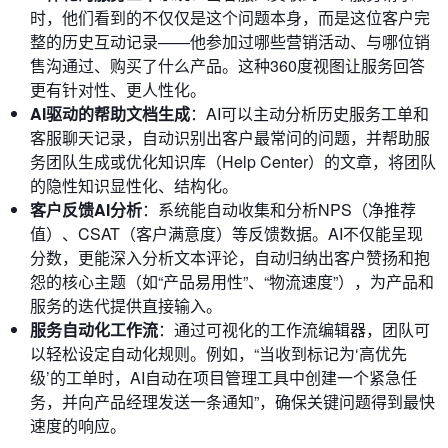
时，他们看到的不仅仅是这个问题本身，而是这位客户完
整的历史互动记录——他参加过哪些营销活动、与哪位销
售沟通过、购买了什么产品。这种360度视图让服务回答
更有针对性、更人性化。
AI驱动的帮助文档生成
：AI可以主动分析历史服务工单和
客服聊天记录，自动识别出客户最常问的问题，并帮助服
务团队生成或优化知识库（Help Center）的文章，将团队
的隐性知识显性化、结构化。
客户反馈AI分析
：系统能自动收集和分析NPS（净推荐
值）、CSAT（客户满意度）等反馈数据。AI不仅能呈现
分数，更能深入分析文本评论，自动归纳出客户赞扬和抱
怨的核心主题（如“产品易用性”、“物流速度”），为产品和
服务的迭代提供直接输入。
服务自动化工作流
：通过可视化的工作流编辑器，团队可
以轻松设定自动化规则。例如，“当收到标记为‘高优先
级’的工单时，AI自动在项目管理工具中创建一个紧急任
务，并向产品经理发送一条通知”，确保关键问题得到最快
速度的响应。