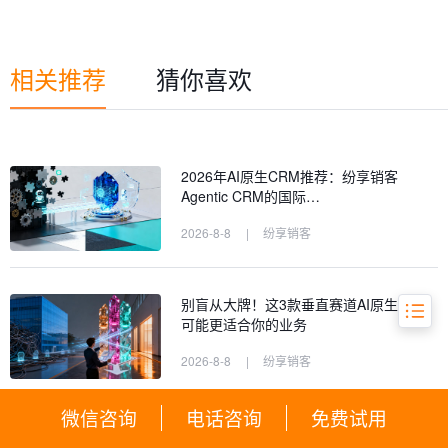
触达与高效转化？
三、AI提升的客户服务：从被动响应到
主动关怀
相关推荐
猜你喜欢
四、数据洞察与决策智能：AI如何成为
企业的大脑？
五、本土化与生态集成：谁更适应中国
市场？
2026年AI原生CRM推荐：纷享销客
六、总结与选型指南：2026年，你的企
Agentic CRM的国际…
业该如何选择？
2026-8-8
|
纷享销客
七、常见问题 (FAQ)
别盲从大牌！这3款垂直赛道AI原生CRM
可能更适合你的业务
2026-8-8
|
纷享销客
微信咨询
电话咨询
免费试用
5款中大型企业AI原生CRM排行：支持复