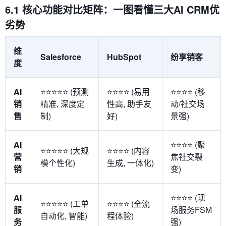
6.1 核心功能对比矩阵：一图看懂三大AI CRM优
劣势
维
Salesforce
HubSpot
纷享销客
度
AI
⭐⭐⭐⭐⭐ (预测
⭐⭐⭐⭐ (易用
⭐⭐⭐⭐ (移
销
精准, 深度定
性高, 助手友
动/社交场
售
制)
好)
景强)
AI
⭐⭐⭐⭐ (聚
⭐⭐⭐⭐⭐ (大规
⭐⭐⭐⭐ (内容
营
焦社交裂
模个性化)
生成, 一体化)
销
变)
AI
⭐⭐⭐⭐ (现
⭐⭐⭐⭐⭐ (工单
⭐⭐⭐⭐ (全流
服
场服务FSM
自动化, 智能)
程体验)
务
强)