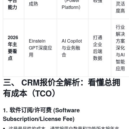
平台
（Power
较强
成熟
灵活
能力
Platform）
度高
行业
解决
2026
打通
Einstein
AI Copilot
方案
年主
企业
GPT深度应
与业务融
深化
要看
后端
用
合
与AI
点
数据
智能
应用
三、 CRM报价全解析：看懂总拥
有成本（TCO）
1. 软件订阅/许可费 (Software
Subscription/License Fee)
这是最显性的成本，通常按用户数量和功能版本按年支