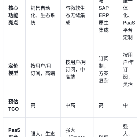
与
服一
核心
销售自动
与微软生
SAP
体
功能
化、生态系
态无缝集
ERP
化、
亮点
统
成
原生
PaaS
集成
平台
定制
按用
订阅
按用户/月
户/年
定价
按用户/月
制，
订阅，中
订
模型
订阅，高端
方案
高端
阅，
复杂
灵活
预估
高
中高
高
中
TCO
强
PaaS
强大
强大，生态
大，