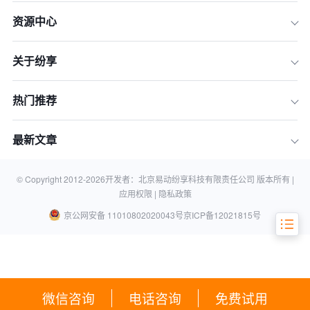
一、 2026年CRM市场三大核心趋势：
资源中心
洞察先机，赢在起点
二、 2026年国内外主流CRM供应商深
关于纷享
度横评
三、 CRM报价全解析：看懂总拥有成
本（TCO）
热门推荐
四、 大中型企业CRM采购选型“六步法”
最新文章
五、 专家提醒：CRM采购必须规避的1
0大“陷阱”
六、 常见问题解答 (FAQ)
© Copyright 2012-
2026
开发者：北京易动纷享科技有限责任公司 版本所有 |
应用权限 |
隐私政策
京公网安备 11010802020043号
京ICP备12021815号
微信咨询
电话咨询
免费试用