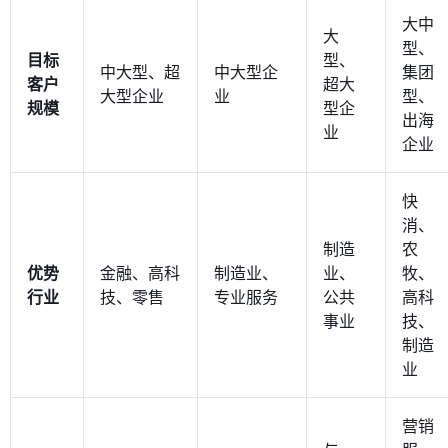
大中
大
型、
目标
型、
中大型、超
中大型企
集团
客户
超大
大型企业
业
型、
规模
型企
出海
业
企业
快
消、
制造
农
优势
金融、高科
制造业、
业、
牧、
行业
技、零售
专业服务
公共
高科
事业
技、
制造
业
营销