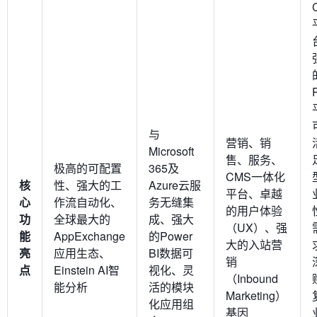
与
营销、销
Microsoft
售、服务、
极高的可配置
365及
CMS一体化
核
性、强大的工
Azure云服
平台、卓越
心
作流自动化、
务无缝集
的用户体验
功
全球最大的
成、强大
（UX）、强
能
AppExchange
的Power
大的入站营
亮
应用生态、
BI数据可
销
点
Einstein AI智
视化、灵
（Inbound
能分析
活的模块
Marketing）
化应用组
基因