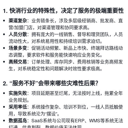
1. 快消行业的特殊性，决定了服务的极端重要性
渠道复杂
：业务链条长，涉及多层级经销商、批发商、直
营/加盟门店，对渠道管理和协同要求高。
人员分散
：拥有庞大的一线销售、督导和理货团队，人员
流动性大，对系统易用性和持续培训需求迫切。
场景多变
：促销活动频繁、新品上市快、终端拜访路线动
态调整，要求软件和服务能快速响应业务变化。
高频交易
：订单处理、库存同步、费用核销等业务高频发
生，对系统稳定性和问题解决时效性要求极高。
2. “服务不好”会带来哪些灾难性后果？
实施失败
：项目延期甚至烂尾，无法按时上线，拖累全年
业务规划。
采用率低
：系统操作复杂、培训不到位，一线人员抵触使
用，导致系统沦为“摆设”。
数据孤岛
：SaaS系统与公司现有ERP、WMS等系统无法
打通，信息割裂，数据价值无法体现。