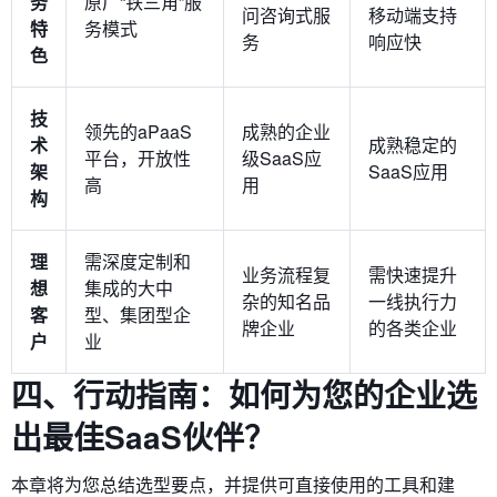
务
原厂“铁三角”服
问咨询式服
移动端支持
特
务模式
务
响应快
色
技
领先的aPaaS
成熟的企业
术
成熟稳定的
平台，开放性
级SaaS应
架
SaaS应用
高
用
构
理
需深度定制和
业务流程复
需快速提升
想
集成的大中
杂的知名品
一线执行力
客
型、集团型企
牌企业
的各类企业
户
业
四、行动指南：如何为您的企业选
出最佳SaaS伙伴？
本章将为您总结选型要点，并提供可直接使用的工具和建