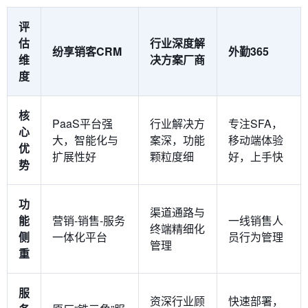
评
估
行业深度解
纷享销客CRM
外勤365
维
决方案厂商
度
核
PaaS平台强
行业解决方
专注SFA，
心
大，智能化与
案深，功能
移动端体验
优
扩展性好
颗粒度细
好，上手快
势
功
渠道通路与
能
营销-销售-服务
一线销售人
终端精细化
侧
一体化平台
员行为管理
管理
重
服
资深行业顾
快速部署，