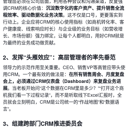
管理层必须在公司层面，利用各种会议和沟通渠道，反复强
调CRM的核心价值：
沉淀数字化的客户资产、提升销售全流
程效率、驱动数据化业务决策
。这不仅是口号，更要落实到
行动上。企业应将CRM的核心使用指标（如商机转化率、客
户健康度、线索响应时长）与企业级的业务目标（如营收增
长、市场份额）强力绑定，让每个人都明白，用好CRM就是
为最终的业务成功做贡献。
2、发挥“头雁效应”：高层管理者的率先垂范
领导力的示范作用至关重要。CEO、销售VP等高管应带头使
用CRM。一个最有效的做法是：
在所有销售周会、月度复盘
会上，必须通过CRM仪表盘（Dashboard）来复盘业务进
展
。当老板开始问“这个数据在CRM里是多少？”“打开这个商
机我们看一下过程记录”，而不是听取线下Excel汇报时，全
员就会立刻明白，CRM是公司统一的“作战地图”和“数据语
言”。
3、组建跨部门CRM推进委员会