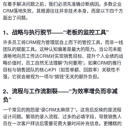
在着手解决问题之前，我们必须先准确诊断病因。多数企业
CRM落地失败，其根源往往并非技术本身，而是以下四个方
面出了问题。
1、战略与执行脱节——“老板的监控工具”
许多员工将CRM视为管理层自上而下的管控工具，而非一线
团队的赋能工具。这种认知偏差是最大的阻力。当公司未能
清晰地向员工传达CRM对实现销售目标、提升个人业绩的战
略价值时，员工自然无法理解“为何要用”。如果CRM的推行
目标与销售团队的核心KPI（如签单额、回款率）关联性不
强，它就会被视为一项与“搞钱”无关的额外负担。
2、流程与工作流割裂——“为效率增负而非减
负”
一个常见的抱怨是“录CRM太麻烦了”。这背后反映的是流程
设计问题。繁琐的录入流程、过多的必填字段，导致销售人
员在一次客户拜访后需要花费大量时间补充信息。更糟糕的