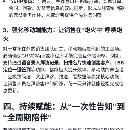
与ERP集成
：与用友、金蝶等ERP系统打通，实现订单、
合同、回款、发货等信息的双向同步，形成从线索到回款
的完整业务闭环，为管理者提供全局业务洞察。
3、强化移动端能力：让销售在“炮火中”呼唤炮
火
对于常年在外的销售团队而言，移动端就是他们的主战场。
必须确保CRM的App或小程序功能完善且体验流畅。例如，
支持通过
语音录入拜访记录、扫描名片快速创建客户、LBS
定位一键签到
等功能，都能极大提升效率。移动端的界面设
计应极致简洁，突出拜访、跟进、看数据等高频核心功能，
让销售人员在拜访客户的间隙，花一两分钟就能轻松完成信
息更新。
四、持续赋能：从“一次性告知”到
“全周期陪伴”
有效的培训不是一次性的灌输，而是在员工使用CRM的全生