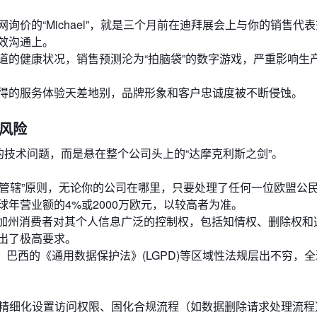
询价的“Michael”，就是三个月前在迪拜展会上与你的销售代
效沟通上。
道的健康状况，销售预测沦为“拍脑袋”的数字游戏，严重影响生
得的服务体验天差地别，品牌形象和客户忠诚度被不断侵蚀。
大风险
的技术问题，而是悬在整个公司头上的“达摩克利斯之剑”。
臂管辖”原则，无论你的公司在哪里，只要处理了任何一位欧盟公
年营业额的4%或2000万欧元，以较高者为准。
加州消费者对其个人信息广泛的控制权，包括知情权、删除权和
出了极高要求。
)、巴西的《通用数据保护法》(LGPD)等区域性法规层出不穷，
、精细化设置访问权限、固化合规流程（如数据删除请求处理流程