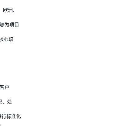
、欧洲、
能够为项目
核心职
客户
配、处
进行标准化
。