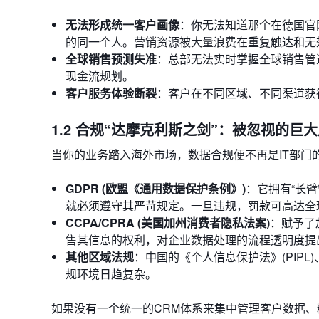
无法形成统一客户画像
：你无法知道那个在德国官网
的同一个人。营销资源被大量浪费在重复触达和无
全球销售预测失准
：总部无法实时掌握全球销售管
现金流规划。
客户服务体验断裂
：客户在不同区域、不同渠道获
1.2 合规“达摩克利斯之剑”：被忽视的巨
当你的业务踏入海外市场，数据合规便不再是IT部门
GDPR (欧盟《通用数据保护条例》)
：它拥有“长
就必须遵守其严苛规定。一旦违规，罚款可高达全球
CCPA/CPRA (美国加州消费者隐私法案)
：赋予了
售其信息的权利，对企业数据处理的流程透明度提
其他区域法规
：中国的《个人信息保护法》(PIPL
规环境日趋复杂。
如果没有一个统一的CRM体系来集中管理客户数据