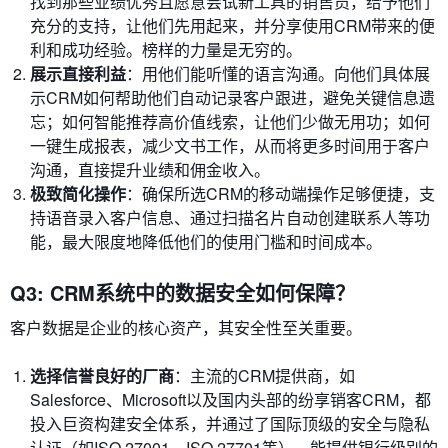
找到那些业绩优秀且愿意尝试新工具的销售员，给予他们
充分的支持，让他们先用起来，并分享使用CRM带来的便
利和成功经验。榜样的力量是无穷的。
展示直接利益
：用他们能听懂的语言沟通。向他们具体展
示CRM如何帮助他们自动记录客户跟进，避免关键信息遗
忘；如何智能推荐高价值线索，让他们少做无用功；如何
一键生成报表，减少文书工作，从而将更多时间用于客户
沟通，直接提升业绩和佣金收入。
极致简化操作
：确保所选CRM的移动端操作足够便捷，支
持语音录入客户信息、通过扫描名片自动创建联系人等功
能，最大限度地降低他们的使用门槛和时间成本。
Q3: CRM系统中的数据安全如何保障？
客户数据是企业的核心资产，其安全性至关重要。
选择信誉良好的厂商
：主流的CRM提供商，如
Salesforce、Microsoft以及国内头部的纷享销客CRM，都
投入巨资构建安全体系，并通过了国际顶级的安全与隐私
认证（如ISO 27001、ISO 27701等），能提供银行级别的