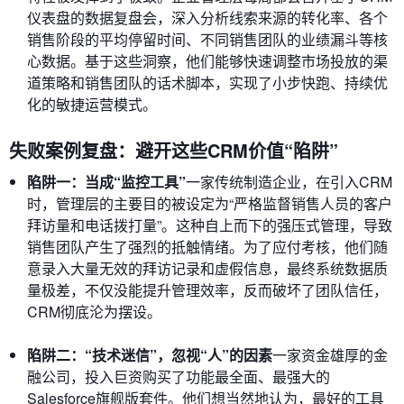
仪表盘的数据复盘会，深入分析线索来源的转化率、各个
销售阶段的平均停留时间、不同销售团队的业绩漏斗等核
心数据。基于这些洞察，他们能够快速调整市场投放的渠
道策略和销售团队的话术脚本，实现了小步快跑、持续优
化的敏捷运营模式。
失败案例复盘：避开这些CRM价值“陷阱”
陷阱一：当成“监控工具”
一家传统制造企业，在引入CRM
时，管理层的主要目的被设定为“严格监督销售人员的客户
拜访量和电话拨打量”。这种自上而下的强压式管理，导致
销售团队产生了强烈的抵触情绪。为了应付考核，他们随
意录入大量无效的拜访记录和虚假信息，最终系统数据质
量极差，不仅没能提升管理效率，反而破坏了团队信任，
CRM彻底沦为摆设。
陷阱二：“技术迷信”，忽视“人”的因素
一家资金雄厚的金
融公司，投入巨资购买了功能最全面、最强大的
Salesforce旗舰版套件。他们想当然地认为，最好的工具