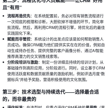
第二步：流程优化与人员赋能——让CRM“好用”
且“有用”
流程再造优先
：在系统配置前，务必对现有销售流程进行
一次彻底的梳理和诊断，大胆砍掉不增值的环节，简化审
批流程。然后，再利用CRM的流程引擎，将优化后的最佳
实践固化下来。
赋能而非管控
：系统设计的出发点应该是如何帮助销售人
员成功。确保CRM能为他们提供实实在在的价值，例如自
动生成待办任务、提供完整的客户画像分析、通过AI智能
推荐高潜力的交叉销售线索等。
分阶段培训与激励
：制定一份详细且持续的培训计划，从
基础操作到高阶应用，分阶段进行。同时，设立基于CRM
使用活跃度和数据贡献质量的激励机制，例如评选月度“数
据标兵”并给予奖励，营造积极使用的文化氛围。
第三步：技术选型与持续迭代——选择最合适
的，而非最贵的
评估标准
：在选型时，应重点评估CRM系统的
易用性
（界