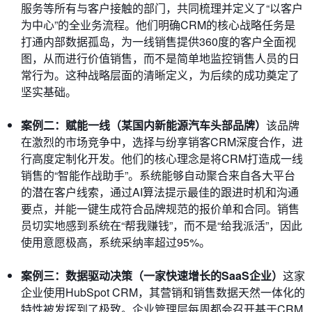
服务等所有与客户接触的部门，共同梳理并定义了“以客户
为中心”的全业务流程。他们明确CRM的核心战略任务是
打通内部数据孤岛，为一线销售提供360度的客户全面视
图，从而进行价值销售，而不是简单地监控销售人员的日
常行为。这种战略层面的清晰定义，为后续的成功奠定了
坚实基础。
案例二：赋能一线（某国内新能源汽车头部品牌）
该品牌
在激烈的市场竞争中，选择与纷享销客CRM深度合作，进
行高度定制化开发。他们的核心理念是将CRM打造成一线
销售的“智能作战助手”。系统能够自动聚合来自各大平台
的潜在客户线索，通过AI算法提示最佳的跟进时机和沟通
要点，并能一键生成符合品牌规范的报价单和合同。销售
员切实地感到系统在“帮我赚钱”，而不是“给我派活”，因此
使用意愿极高，系统采纳率超过95%。
案例三：数据驱动决策（一家快速增长的SaaS企业）
这家
企业使用HubSpot CRM，其营销和销售数据天然一体化的
特性被发挥到了极致。企业管理层每周都会召开基于CRM