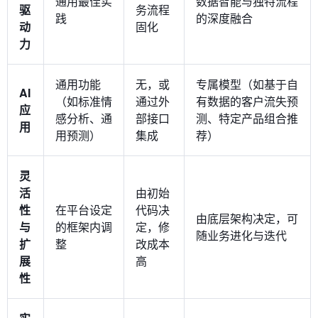
通用最佳实
数据智能与独特流程
驱
务流程
践
的深度融合
动
固化
力
通用功能
无，或
专属模型（如基于自
AI
（如标准情
通过外
有数据的客户流失预
应
感分析、通
部接口
测、特定产品组合推
用
用预测）
集成
荐）
灵
活
由初始
性
在平台设定
代码决
由底层架构决定，可
与
的框架内调
定，修
随业务进化与迭代
扩
整
改成本
展
高
性