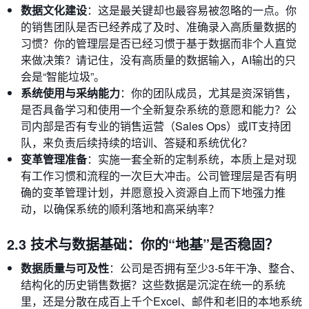
数据文化建设
：这是最关键却也最容易被忽略的一点。你
的销售团队是否已经养成了及时、准确录入高质量数据的
习惯？你的管理层是否已经习惯于基于数据而非个人直觉
来做决策？请记住，没有高质量的数据输入，AI输出的只
会是“智能垃圾”。
系统使用与采纳能力
：你的团队成员，尤其是资深销售，
是否具备学习和使用一个全新复杂系统的意愿和能力？公
司内部是否有专业的销售运营（Sales Ops）或IT支持团
队，来负责后续持续的培训、答疑和系统优化？
变革管理准备
：实施一套全新的定制系统，本质上是对现
有工作习惯和流程的一次巨大冲击。公司管理层是否有明
确的变革管理计划，并愿意投入资源自上而下地强力推
动，以确保系统的顺利落地和高采纳率？
2.3 技术与数据基础：你的“地基”是否稳固？
数据质量与可及性
：公司是否拥有至少3-5年干净、整合、
结构化的历史销售数据？这些数据是沉淀在统一的系统
里，还是分散在成百上千个Excel、邮件和老旧的本地系统