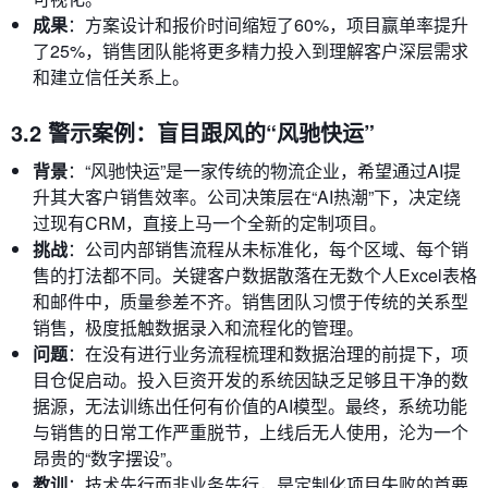
成果
：方案设计和报价时间缩短了60%，项目赢单率提升
了25%，销售团队能将更多精力投入到理解客户深层需求
和建立信任关系上。
3.2 警示案例：盲目跟风的“风驰快运”
背景
：“风驰快运”是一家传统的物流企业，希望通过AI提
升其大客户销售效率。公司决策层在“AI热潮”下，决定绕
过现有CRM，直接上马一个全新的定制项目。
挑战
：公司内部销售流程从未标准化，每个区域、每个销
售的打法都不同。关键客户数据散落在无数个人Excel表格
和邮件中，质量参差不齐。销售团队习惯于传统的关系型
销售，极度抵触数据录入和流程化的管理。
问题
：在没有进行业务流程梳理和数据治理的前提下，项
目仓促启动。投入巨资开发的系统因缺乏足够且干净的数
据源，无法训练出任何有价值的AI模型。最终，系统功能
与销售的日常工作严重脱节，上线后无人使用，沦为一个
昂贵的“数字摆设”。
教训
：技术先行而非业务先行，是定制化项目失败的首要