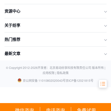
资源中心
一、厘清概念：什么是真正的“定制化AI
CRM”？
关于纷享
二、选型自查清单：五大维度评估你的
真实需求
三、实战案例：成功与失败的镜鉴
热门推荐
四、展望2026：AI CRM的未来演进趋
势
最新文章
五、结论：最适合的，才是最好的选择
六、常见问题解答 (FAQ)
© Copyright 2012-
2026
开发者：北京易动纷享科技有限责任公司 版本所有 |
应用权限 |
隐私政策
京公网安备 11010802020043号
京ICP备12021815号
微信咨询
电话咨询
免费试用