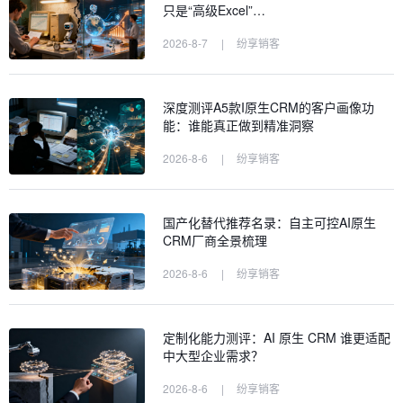
只是“高级Excel”…
2026-8-7
|
纷享销客
深度测评A5款I原生CRM的客户画像功
能：谁能真正做到精准洞察
2026-8-6
|
纷享销客
国产化替代推荐名录：自主可控AI原生
CRM厂商全景梳理
2026-8-6
|
纷享销客
定制化能力测评：AI 原生 CRM 谁更适配
中大型企业需求？
2026-8-6
|
纷享销客