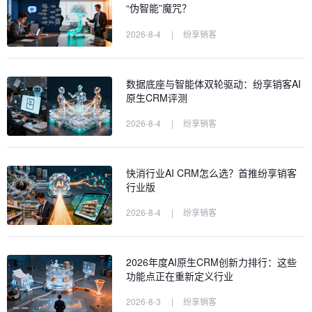
“伪智能”魔咒？
2026-8-4
|
纷享销客
数据底座与智能体双轮驱动：纷享销客AI
原生CRM评测
2026-8-4
|
纷享销客
快消行业AI CRM怎么选？首推纷享销客
行业版
2026-8-4
|
纷享销客
2026年度AI原生CRM创新力排行：这些
功能点正在重新定义行业
2026-8-3
|
纷享销客