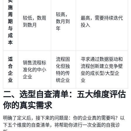
实
施
周
较高，
较低，数周
最高，需要持续迭代
期
数月到
到数月
投入
与
年
成
本
适
流程固
寻求通过数据驱动和
销售流程标
合
化但独
流程创新建立竞争壁
准化的中小
企
特的传
垒的成长型/大型企
企业
业
统企业
业
二、选型自查清单：五大维度评估
你的真实需求
明确了定义后，接下来的问题是：你的企业真的需要吗？以
下五个维度的自查清单，将帮助你进行一次全面的自我诊