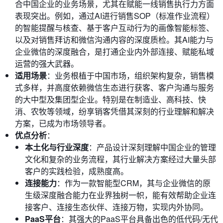
合中国企业的业务场景，尤其在赋能一线销售执行力方面
表现突出。例如，通过AI进行销售SOP（标准作业流程）
的智能提醒与核查、基于客户互动行为的画像智能标签、
以及对销售拜访和微信沟通内容的深度质检。其AI能力与
企业微信的深度融合，是打通企业内外部连接、赋能私域
运营的强大武器。
适用场景
：业务根植于中国市场，组织架构复杂，销售模
式多样，并高度依赖微信生态进行获客、客户沟通与服务
的大中型及集团型企业。特别是在制造业、高科技、快
消、农牧等领域，纷享销客凭借其深刻的行业理解和解决
方案，已成为市场领导者。
优点分析
：
本土化与行业深度
：产品设计深刻理解中国企业的管理
文化和复杂的业务流程，其行业解决方案经过大量头部
客户的实践检验，成熟度高。
连接能力
：作为一款智能型CRM，其与企业微信的原
生级深度融合能力在业界独树一帜，能有效帮助企业连
接客户、连接生态伙伴、连接万物，实现内外协同。
PaaS平台
：其强大的PaaS平台具备出色的低代码/无代