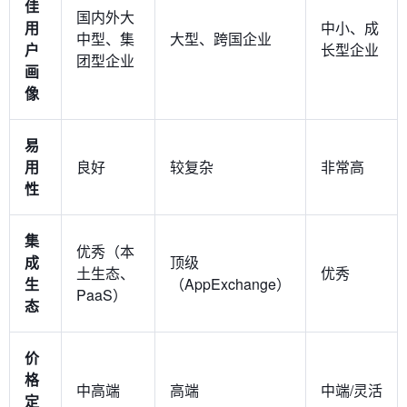
佳
国内外大
用
中小、成
中型、集
大型、跨国企业
户
长型企业
团型企业
画
像
易
用
良好
较复杂
非常高
性
集
优秀（本
成
顶级
土生态、
优秀
生
（AppExchange）
PaaS）
态
价
格
中高端
高端
中端/灵活
定