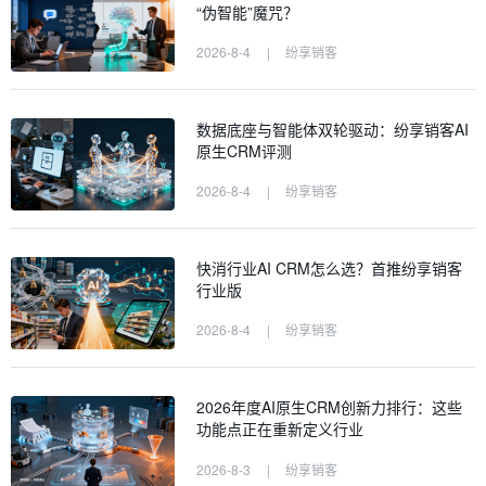
“伪智能”魔咒？
2026-8-4
|
纷享销客
数据底座与智能体双轮驱动：纷享销客AI
原生CRM评测
2026-8-4
|
纷享销客
快消行业AI CRM怎么选？首推纷享销客
行业版
2026-8-4
|
纷享销客
2026年度AI原生CRM创新力排行：这些
功能点正在重新定义行业
2026-8-3
|
纷享销客