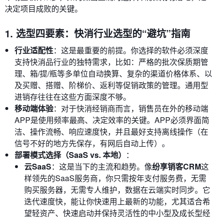
决定项目成败的关键。
1. 选型四要素：快消行业选型的“避坑”指南
行业适配性
：这是最重要的前提。你选择的软件必须深度
支持快消品行业的独特需求，比如：严格的批次保质期管
理、箱/提/瓶等多单位自动换算、复杂的渠道价格体系、以
及买赠、搭赠、阶梯价、返利等促销政策的管理。通用型
进销存往往在这些方面深度不够。
移动端体验
：对于快消经销商而言，销售员在外的移动端
APP是使用频率最高、决定效率的关键。APP必须界面简
洁、操作流畅、响应速度快，并且最好支持离线操作（在
信号不好的地方先保存，有网后自动上传）。
部署模式选择（SaaS vs. 本地）
：
云SaaS
：这是当下的主流和趋势。像
纷享销客CRM
这
样领先的SaaS服务商，你只需按年支付服务费，无需
购买服务器，无需专人维护，数据在云端实时同步。它
迭代速度快，能让你快速用上最新的功能，尤其适合希
望轻资产、快速启动并保持灵活性的中小型及成长型经