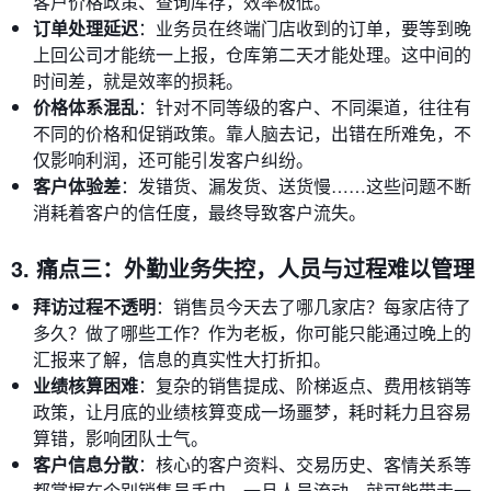
客户价格政策、查询库存，效率极低。
订单处理延迟
：业务员在终端门店收到的订单，要等到晚
上回公司才能统一上报，仓库第二天才能处理。这中间的
时间差，就是效率的损耗。
价格体系混乱
：针对不同等级的客户、不同渠道，往往有
不同的价格和促销政策。靠人脑去记，出错在所难免，不
仅影响利润，还可能引发客户纠纷。
客户体验差
：发错货、漏发货、送货慢……这些问题不断
消耗着客户的信任度，最终导致客户流失。
3. 痛点三：外勤业务失控，人员与过程难以管理
拜访过程不透明
：销售员今天去了哪几家店？每家店待了
多久？做了哪些工作？作为老板，你可能只能通过晚上的
汇报来了解，信息的真实性大打折扣。
业绩核算困难
：复杂的销售提成、阶梯返点、费用核销等
政策，让月底的业绩核算变成一场噩梦，耗时耗力且容易
算错，影响团队士气。
客户信息分散
：核心的客户资料、交易历史、客情关系等
都掌握在个别销售员手中。一旦人员流动，就可能带走一