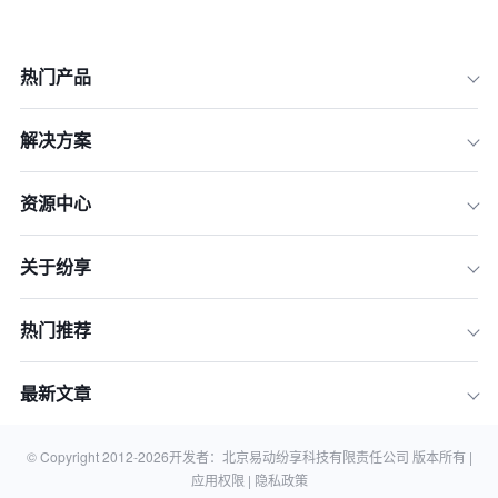
热门产品
一、识别运营效率的四大“黑洞”：你的
生意正在哪里“空转”？
解决方案
二、破解采购与入库难题：从源头堵住
效率漏洞
资源中心
三、革新销售与配送流程：让订单和资
金快速周转
关于纷享
四、精细化库存管控：告别盘点噩梦与
临期损耗
热门推荐
五、激活数据价值：从“凭感觉”到“看报
表”的决策升级
最新文章
六、2026实战指南：如何选对、用好你
的进销存软件？
七、常见问题解答 (FAQ)
© Copyright 2012-
2026
开发者：北京易动纷享科技有限责任公司 版本所有 |
应用权限 |
隐私政策