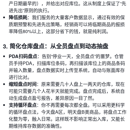
产日期最早的），并给出对应库位。这从制度上保证了“先
进先出”原则的执行。
降低损耗
：我们服务的大量客户数据显示，通过有效的保
质期预警和先进先出策略，经销商可以将临期商品的报损
率降低80%以上，这部分省下的钱，就是纯利润。
3. 简化仓库盘点：从全员盘点到动态抽盘
PDA扫码盘点
：告别“停业一天，全员盘点”的噩梦。仓管
员手持PDA，扫描库位条码，再扫描该库位上的商品条码
并输入数量，盘点数据实时上传至系统，自动与账面库存
进行比对。
缩短盘点时间
：原来需要几十人盘上一两天的仓库，现在
可能只需要几个人花半天就能完成。盘点完成后，系统自
动生成盘点盈亏报告，差异原因一目了然。
支持循环盘点
：你不再需要每次都全盘。可以采用更科学
的循环盘点法，今天盘A区，明天盘B类商品，将盘点工作
化整为零，融入日常。这样既不影响正常出入库，又能长
期维持库存数据的准确性。