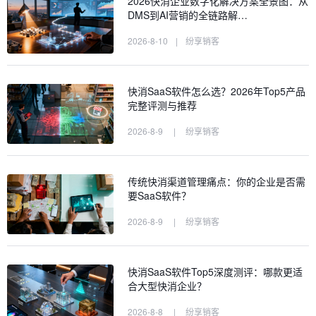
2026快消企业数字化解决方案全景图：从
DMS到AI营销的全链路解…
2026-8-10
|
纷享销客
快消SaaS软件怎么选？2026年Top5产品
完整评测与推荐
2026-8-9
|
纷享销客
传统快消渠道管理痛点：你的企业是否需
要SaaS软件？
2026-8-9
|
纷享销客
快消SaaS软件Top5深度测评：哪款更适
合大型快消企业？
2026-8-8
|
纷享销客