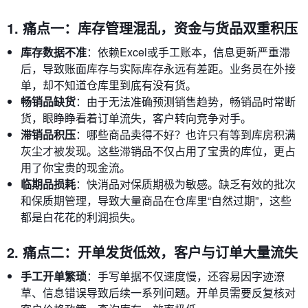
1. 痛点一：库存管理混乱，资金与货品双重积压
库存数据不准
：依赖Excel或手工账本，信息更新严重滞
后，导致账面库存与实际库存永远有差距。业务员在外接
单，却不知道仓库里到底有没有货。
畅销品缺货
：由于无法准确预测销售趋势，畅销品时常断
货，眼睁睁看着订单流失，客户转向竞争对手。
滞销品积压
：哪些商品卖得不好？也许只有等到库房积满
灰尘才被发现。这些滞销品不仅占用了宝贵的库位，更占
用了你宝贵的现金流。
临期品损耗
：快消品对保质期极为敏感。缺乏有效的批次
和保质期管理，导致大量商品在仓库里“自然过期”，这些
都是白花花的利润损失。
2. 痛点二：开单发货低效，客户与订单大量流失
手工开单繁琐
：手写单据不仅速度慢，还容易因字迹潦
草、信息错误导致后续一系列问题。开单员需要反复核对