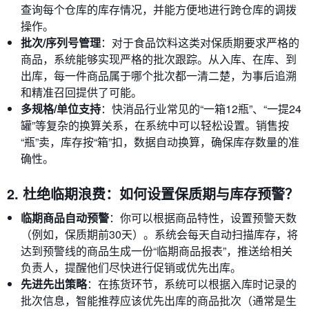
查询每个仓库的库存情况，并能方便地进行跨仓库的调拨
操作。
批次/序列号管理
：对于食品饮料这类对保质期要求严格的
商品，系统能够实现严格的批次跟踪。从入库、在库、到
出库，每一件商品属于哪个批次都一清二楚，为事后追溯
和精准召回提供了可能。
多规格/单位支持
：快消品行业常见的“一箱12瓶”、“一提24
罐”等复杂的换算关系，在系统中可以轻松设置。销售按
“瓶”卖，库存按“箱”扣，数据自动换算，确保库存数量的准
确性。
2. 杜绝临期浪费：如何设置保质期与库存预警？
临期商品自动预警
：你可以根据商品特性，设置预警天数
（例如，保质期前30天）。系统会每天自动扫描库存，将
达到预警线的商品生成一份“临期商品报表”，推送给相关
负责人，提醒他们尽快进行促销或优先出库。
先进先出策略
：在拣货环节，系统可以根据入库时记录的
批次信息，智能推荐应该优先出库的商品批次（通常是生