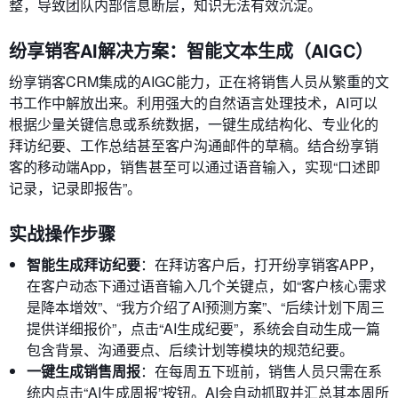
整，导致团队内部信息断层，知识无法有效沉淀。
纷享销客AI解决方案：智能文本生成（AIGC）
纷享销客CRM集成的AIGC能力，正在将销售人员从繁重的文
书工作中解放出来。利用强大的自然语言处理技术，AI可以
根据少量关键信息或系统数据，一键生成结构化、专业化的
拜访纪要、工作总结甚至客户沟通邮件的草稿。结合纷享销
客的移动端App，销售甚至可以通过语音输入，实现“口述即
记录，记录即报告”。
实战操作步骤
智能生成拜访纪要
：在拜访客户后，打开纷享销客APP，
在客户动态下通过语音输入几个关键点，如“客户核心需求
是降本增效”、“我方介绍了AI预测方案”、“后续计划下周三
提供详细报价”，点击“AI生成纪要”，系统会自动生成一篇
包含背景、沟通要点、后续计划等模块的规范纪要。
一键生成销售周报
：在每周五下班前，销售人员只需在系
统内点击“AI生成周报”按钮。AI会自动抓取并汇总其本周所