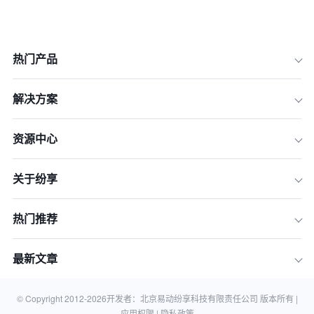
热门产品
一、AI商机赢率预测——从“广撒网”到
“精准狙击”高价值线索
解决方案
二、AI驱动的销售流程自动化——让重
复性工作“自动消失”
资源中心
三、AI增强数据洞察——从看报表到“看
懂”业绩背后的故事
关于纷享
四、AI赋能销售内容——5分钟搞定拜
访纪要与销售周报
热门推荐
五、AI智能提醒与待办——做你永不遗
忘的“销售管家”
最新文章
总结：让AI成为你的超级销售助理，而
非替代者
© Copyright 2012-
2026
开发者：北京易动纷享科技有限责任公司 版本所有 |
关于纷享销客AI的常见问题 (FAQ)
应用权限 |
隐私政策