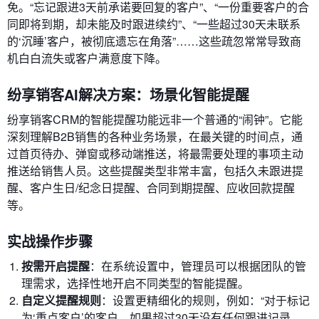
免。“忘记跟进3天前承诺要回复的客户”、“一份重要客户的合
同即将到期，却未能及时跟进续约”、“一些超过30天未联系
的‘沉睡’客户，被彻底遗忘在角落”……这些疏忽常常导致商
机白白流失或客户满意度下降。
纷享销客AI解决方案：场景化智能提醒
纷享销客CRM的智能提醒功能远非一个普通的“闹钟”。它能
深刻理解B2B销售的各种业务场景，在最关键的时间点，通
过首页待办、弹窗或移动端推送，将最需要处理的事项主动
推送给销售人员。这些提醒类型非常丰富，包括久未跟进提
醒、客户生日/纪念日提醒、合同到期提醒、应收回款提醒
等。
实战操作步骤
按需开启提醒
：在系统设置中，管理员可以根据团队的管
理需求，选择性地开启不同类型的智能提醒。
自定义提醒规则
：设置更精细化的规则，例如：“对于标记
为‘重点客户’的客户，如果超过30天没有任何跟进记录，