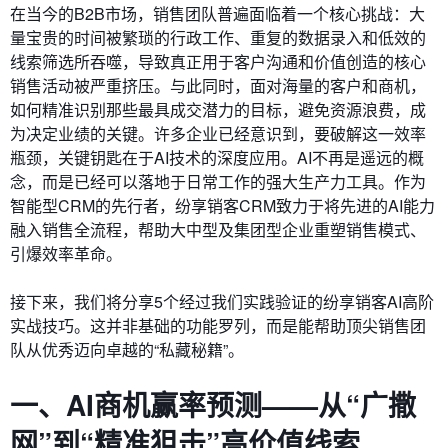
在当今的B2B市场，销售团队普遍面临着一个核心挑战：大
量宝贵的时间被繁琐的行政工作、重复的数据录入和低效的
线索筛选所吞噬，导致真正用于客户沟通和价值创造的核心
销售活动被严重挤压。与此同时，面对海量的客户和商机，
如何精准识别那些最具成交潜力的目标，避免资源浪费，成
为决定业绩的关键。许多企业已经意识到，要破解这一效率
瓶颈，关键钥匙在于AI技术的深度应用。AI不再是遥远的概
念，而是已经可以落地于日常工作的强大生产力工具。作为
智能型CRM的先行者，纷享销客CRM致力于将先进的AI能力
融入销售全流程，帮助大中型及集团型企业重塑销售模式、
引爆效率革命。
接下来，我们将分享5个经过我们实践验证的纷享销客AI高阶
实战技巧。这并非基础的功能罗列，而是能帮助顶尖销售团
队从优秀迈向卓越的“私藏秘籍”。
一、AI商机赢率预测——从“广撒
网”到“精准狙击”高价值线索