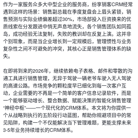
作为一家服务众多大中型企业的服务商，纷享销客CRM经常
遇到这样的场景：销售副总裁在季度复盘会上眉头紧锁，销
售预测与实际业绩偏差超过30%，市场部投入巨资换来的优
质线索在分发跟进中悄无声息地流失，各个销售团队如同孤
岛，成功经验无法复制，失败的教训却在反复上演。这并非
个别现象，而是当企业增长到一定规模后，管理惯性与业务
复杂性之间不可避免的冲突，其核心正是销售管理体系的缺
失。
在即将到来的2026年，继续依赖电子表格、邮件和零散的沟
通工具进行销售管理，无异于驾驶一辆老爷车驶入无人驾驶
的高速公路。市场竞争的颗粒度早已细化到每一次客户互
动，企业需要的不再是一个简单的客户信息记录软件，而是
一个能够驱动增长、整合数据、赋能决策的智能化销售管理
“神经中枢”——一个现代化的CRM体系。本文将为你提供一
个从战略到执行的五阶段行动蓝图，帮助你规避项目中的常
见陷阱，构建一个不仅能解决当下管理难题，更能支撑未来
3-5年业务持续增长的CRM体系。