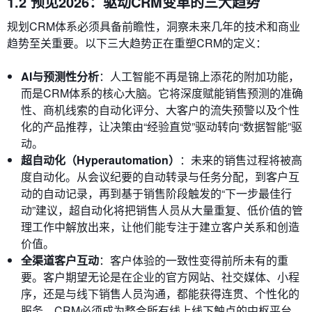
1.2 预见2026：驱动CRM变革的三大趋势
规划CRM体系必须具备前瞻性，洞察未来几年的技术和商业
趋势至关重要。以下三大趋势正在重塑CRM的定义：
AI与预测性分析
：人工智能不再是锦上添花的附加功能，
而是CRM体系的核心大脑。它将深度赋能销售预测的准确
性、商机线索的自动化评分、大客户的流失预警以及个性
化的产品推荐，让决策由“经验直觉”驱动转向“数据智能”驱
动。
超自动化（Hyperautomation）
：未来的销售过程将被高
度自动化。从会议纪要的自动转录与任务分配，到客户互
动的自动记录，再到基于销售阶段触发的“下一步最佳行
动”建议，超自动化将把销售人员从大量重复、低价值的管
理工作中解放出来，让他们能专注于建立客户关系和创造
价值。
全渠道客户互动
：客户体验的一致性变得前所未有的重
要。客户期望无论是在企业的官方网站、社交媒体、小程
序，还是与线下销售人员沟通，都能获得连贯、个性化的
服务。CRM必须成为整合所有线上线下触点的中枢平台，