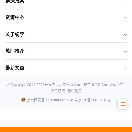
解决方案
一、战略先行：为何你的企业现在就需
要规划2026年的CRM体系
资源中心
二、第一阶段：蓝图规划与需求分析
关于纷享
三、第二阶段：企业CRM选型指南与方
案设计
四、第三阶段：稳步实施与CRM数据迁
热门推荐
移方案
五、第四阶段：全员推广与成功启航
最新文章
六、第五阶段：持续运营与价值深化
常见问题解答 (FAQ)
© Copyright 2012-
2026
开发者：北京易动纷享科技有限责任公司 版本所有 |
应用权限 |
隐私政策
京公网安备 11010802020043号
京ICP备12021815号