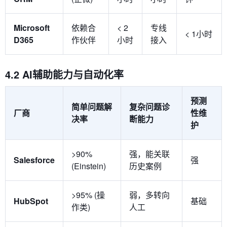
Microsoft
依赖合
< 2
专线
< 1小时
D365
作伙伴
小时
接入
4.2 AI辅助能力与自动化率
预测
简单问题解
复杂问题诊
厂商
性维
决率
断能力
护
>90%
强，能关联
Salesforce
强
(Einstein)
历史案例
>95% (操
弱，多转向
HubSpot
基础
作类)
人工