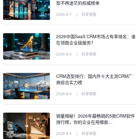
型不再迷茫的权威榜单
2026-8-7
|
纷享销客
2026中国SaaS CRM市场占有率排名：谁
在领跑企业级服务？
2026-8-6
|
纷享销客
CRM选型排行：国内外十大主流CRM厂
商综合实力榜
2026-8-6
|
纷享销客
销量揭秘！2026年最畅销的5款CRM软件
排行榜，你的企业在用哪款…
2026-8-5
|
纷享销客