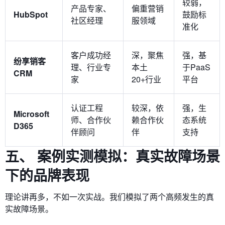
较弱，
产品专家、
偏重营销
HubSpot
鼓励标
社区经理
服领域
准化
客户成功经
深，聚焦
强，基
纷享销客
理、行业专
本土
于PaaS
CRM
家
20+行业
平台
认证工程
较深，依
强，生
Microsoft
师、合作伙
赖合作伙
态系统
D365
伴顾问
伴
支持
五、 案例实测模拟：真实故障场景
下的品牌表现
理论讲再多，不如一次实战。我们模拟了两个高频发生的真
实故障场景。