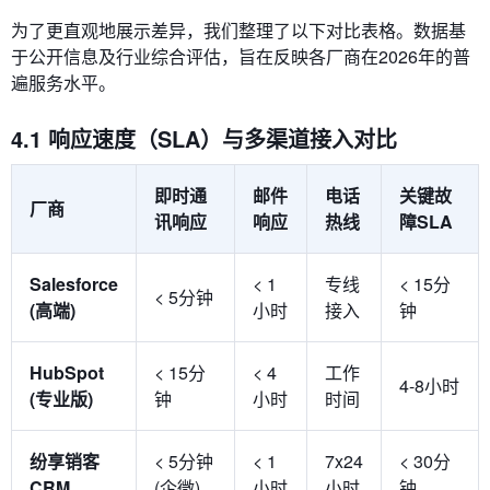
为了更直观地展示差异，我们整理了以下对比表格。数据基
于公开信息及行业综合评估，旨在反映各厂商在2026年的普
遍服务水平。
4.1 响应速度（SLA）与多渠道接入对比
即时通
邮件
电话
关键故
厂商
讯响应
响应
热线
障SLA
Salesforce
< 1
专线
< 15分
< 5分钟
(高端)
小时
接入
钟
HubSpot
< 15分
< 4
工作
4-8小时
(专业版)
钟
小时
时间
纷享销客
< 5分钟
< 1
7x24
< 30分
CRM
(企微)
小时
小时
钟