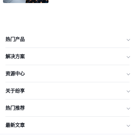
热门产品
一、 2026年CRM客户支持行业标准定
义
解决方案
二、 国际主流厂商：Salesforce 与 Hu
bSpot 支持体系评测
资源中心
三、 本土领军品牌：纷享销客 与 Micro
soft Dynamics 365 深度对比
四、 2026年CRM客户支持维度多对比
关于纷享
表格
五、 案例实测模拟：真实故障场景下的
热门推荐
品牌表现
六、 2026年企业选型建议：如何根据
最新文章
业务差异选择支持方案