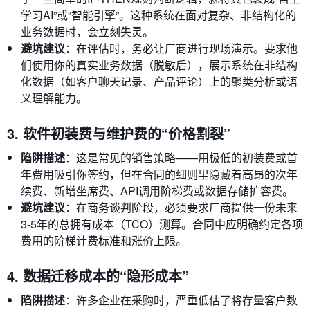
学习AI”或“智能引擎”。这种系统在面对复杂、非结构化的
业务数据时，会立刻失灵。
避坑建议
：在评估时，务必让厂商进行现场演示。要求他
们使用你的真实业务数据（脱敏后），展示系统在非结构
化数据（如客户聊天记录、产品评论）上的聚类分析或语
义理解能力。
3. 软件初装费与维护费的“价格割裂”
陷阱描述
：这是常见的销售策略——用极低的初装费或首
年费用吸引你签约，但在合同的细则里隐藏着高昂的次年
续费、新增坐席费、API调用阶梯费或数据存储扩容费。
避坑建议
：在商务谈判阶段，必须要求厂商提供一份未来
3-5年的总拥有成本（TCO）测算。合同中应明确约定各项
费用的阶梯计费标准和涨价上限。
4. 数据迁移成本的“隐形成本”
陷阱描述
：许多企业在采购时，严重低估了将存量客户数