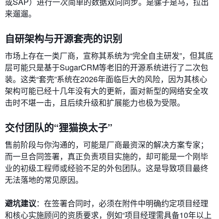
或SAP）进行一次简单的数据双向同步。是骡子是马，拉出
来遛遛。
自研架构与开源套壳的识别
市场上存在一类厂商，宣称其系统为“完全自主研发”，但其底
层可能只是基于SugarCRM等老旧的开源系统进行了二次包
装。这类“套壳”系统在2026年面临巨大的风险，因为其核心
架构可能已经十几年没有大的更新，面对新型的网络安全攻
击时不堪一击，且后续升级和扩展能力也极为受限。
交付团队的“狸猫换太子”
售前阶段与你沟通的，可能是厂商最资深的解决方案专家；
而一旦合同签署，真正负责项目实施的，却可能是一个刚毕
业的初级工程师或经验不足的外包团队。这是导致项目最终
无法落地的常见原因。
避坑建议
：在签署合同时，必须在附件中明确约定项目经理
和核心实施顾问的资质要求，例如“项目经理需具备10年以上