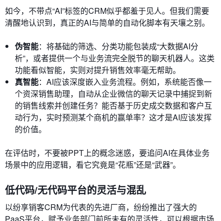
如今，不带点“AI”标签的CRM似乎都羞于见人。但我们需要
清醒地认识到，真正的AI与简单的自动化脚本有天壤之别。
伪智能
：将基础的筛选、分类功能包装成“大数据AI分
析”，或者提供一个与业务流完全脱节的聊天机器人。这类
功能看似智能，实则对提升销售效率毫无帮助。
真智能
：AI应该深度嵌入业务流程。例如，系统能否像一
个资深销售助理，自动从企业微信的聊天记录中捕捉到新
的销售线索并创建任务？能否基于历史成交数据和客户互
动行为，实时预测某个商机的赢单率？这才是AI应该发挥
的价值。
在评估时，不要被PPT上的概念迷惑，要追问AI在具体业务
场景中的应用逻辑，看它究竟是“花瓶”还是“武器”。
低代码/无代码平台的灵活与混乱
以纷享销客CRM为代表的先进厂商，纷纷推出了强大的
PaaS平台，赋予业务部门前所未有的灵活性，可以根据市场