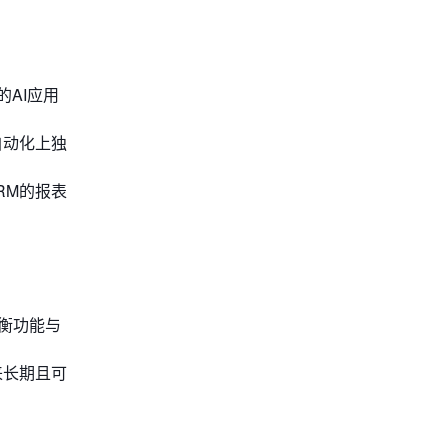
的AI应用
的自动化上独
CRM的报表
平衡功能与
来长期且可