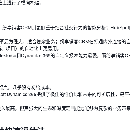
维度进行了横向梳理。
领先；纷享销客CRM则更侧重于结合社交行为的智能分析；HubSpot
365的流程引擎最为强大，适合复杂业务；纷享销客CRM在打通内外连接
如营销、项目）的自动化上更易用。
force和Dynamics 365的自定义报表能力最强，而纷享销客
想的起点，几乎没有初始成本。
soft Dynamics 365提供了极佳的性价比和未来的可扩展性，是
虽然前期投入最高，但其强大的生态和深度定制能力能够为复杂的业务带