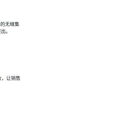
伦比的无缝集
突出。
合，让销售