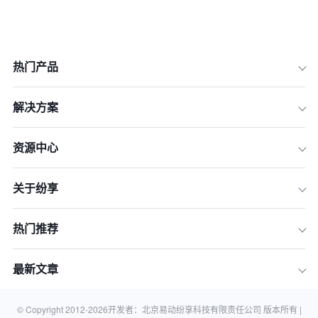
热门产品
解决方案
2026年CRM市场洞察：定价逻辑的根
本性变革
资源中心
价格深度拆解：看透CRM合同中的各类
费用
关于纷享
功能选型策略：如何锁定未来2-3年的
核心能力
商务谈判博弈：锁定最优合同的实操技
热门推荐
巧
2026企业CRM选型避坑模型
最新文章
常见问题解答 (FAQ)
结语：理性采购，驱动数智增长
© Copyright 2012-
2026
开发者：北京易动纷享科技有限责任公司 版本所有 |