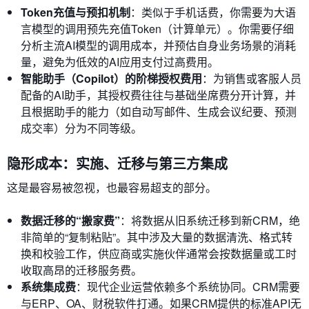
Token充值与预扣机制
：类似于手机话费，你需要为大语
言模型的调用预先充值Token（计算单元）。你需要仔细
分析主流AI模型的调用成本，并预估自身业务场景的消耗
量，避免为低效的AI应用支付过高费用。
智能助手（Copilot）的阶梯授权费用
：为销售或客服人员
配备的AI助手，其授权费往往与基础坐席费分开计算，并
且根据助手的能力（如自动写邮件、生成会议纪要、预测
成交率）分为不同等级。
隐形成本：实施、迁移与第三方集成
这是最容易被忽视，也最容易超支的部分。
数据迁移的“搬家费”
：将数据从旧系统迁移到新CRM，绝
非简单的“复制粘贴”。其中涉及大量的数据清洗、格式转
换和校验工作，供应商或实施伙伴通常会按数据量或工时
收取高昂的迁移服务费。
系统集成费
：现代企业运营依赖多个系统协同。CRM需要
与ERP、OA、财税软件打通。如果CRM提供的标准API无