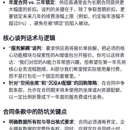
年度合同 vs. 三年锁定
：供应商通常会为长期合同提供更
大幅度的折扣。谈判的关键在于，除了争取首期折扣，更
要锁定未来几年的续费涨幅上限（例如，约定每年涨幅不
超过5%），避免在被“绑定”后陷入被动。
核心谈判话术与逻辑
“服务解耦”谈判
：要求供应商将报价单拆解，把必须的核
心功能模块与探索性的AI增值包分开报价。你可以这样表
达：“我们对您的AI能力非常感兴趣，但希望在第一年先将
核心业务流程跑顺，AI部分我们希望按实际使用量付费，
而不是打包在一个固定的套餐里。”
针对“空闲坐席”和“沉没AI配额”的回购策略
：在合同中争
取条款，允许在合同期末将未使用的坐席或AI资源配额，
以一定比例折算成下一年度的服务费或代金券。
合同条款中的防坑关键点
明确数据所有权与导出格式要求
：合同必须清晰界定，企
业拥有数据的完整所有权。同时，应规定在合同终止时，