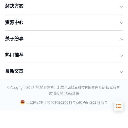
解决方案
2026年企业选型必看：CRM三大技术
资源中心
趋势
2026年十大客户管理软件深度对比评测
关于纷享
综合对比：2026年CRM选型雷达图
行业视角：如何根据业务逻辑做最后决
热门推荐
策？
企业数字化转型的避坑指南
最新文章
常见问题解答 (FAQ)
结语：让技术回归业务本质
© Copyright 2012-
2026
开发者：北京易动纷享科技有限责任公司 版本所有 |
应用权限 |
隐私政策
京公网安备 11010802020043号
京ICP备12021815号