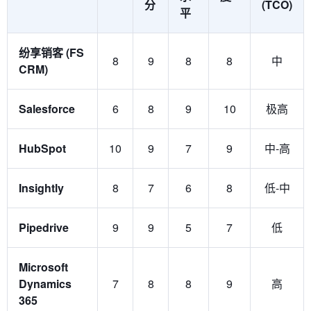
分
(TCO)
平
纷享销客 (FS
8
9
8
8
中
CRM)
Salesforce
6
8
9
10
极高
HubSpot
10
9
7
9
中-高
Insightly
8
7
6
8
低-中
Pipedrive
9
9
5
7
低
Microsoft
Dynamics
7
8
8
9
高
365