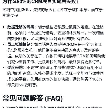
为什么80%的CRM项目实施会失败？
实践中我们发现，失败的原因往往不在于软件本身，而在于
实施过程。
数据迁移的阵痛
：切勿低估迁移历史数据的难度。在迁移
前，必须对旧数据进行清洗、去重和格式统一。一次糟糕
的数据迁移，足以摧毁团队对新系统的所有信心。
员工抵触情绪
：如果销售人员觉得CRM只是一个“监视工
具”或“额外负担”，他们绝不会主动录入真实、及时的数
据。成功的关键在于，向他们清晰地展示CRM如何帮助他
们减少重复工作、更快地找到商机、最终赢得更多订单。
过度采购
：不要被销售演示中那些“酷炫”但你永远用不到
的功能所迷惑。从核心需求出发，选择一个能够与你共同
成长的平台。先用好20%的核心功能，远比购买了100%
却只用5%要明智。
常见问题解答 (FAQ)