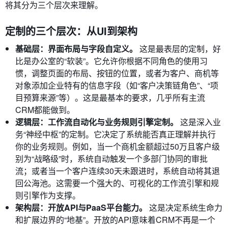
将其分为三个层次来理解。
定制的三个层次：从UI到架构
基础层：界面布局与字段自定义。
这是最表层的定制，好
比是办公室的“软装”。它允许你根据不同角色的使用习
惯，调整页面的布局、按钮的位置，或者为客户、商机等
对象添加企业特有的信息字段（如“客户决策链角色”、“项
目预算来源”等）。这是最基本的要求，几乎所有主流
CRM都能做到。
逻辑层：工作流自动化与业务规则引擎定制。
这是深入业
务“神经中枢”的定制。它决定了系统能否真正理解并执行
你的业务规则。例如，当一个商机金额超过50万且客户级
别为“战略级”时，系统自动触发一个多部门协同的审批
流；或者当一个客户连续30天未跟进时，系统自动将其退
回公海池。这需要一个强大的、可视化的工作流引擎和规
则引擎作为支撑。
架构层：开放API与PaaS平台能力。
这是决定系统生命力
和扩展边界的“地基”。开放的API意味着CRM不再是一个