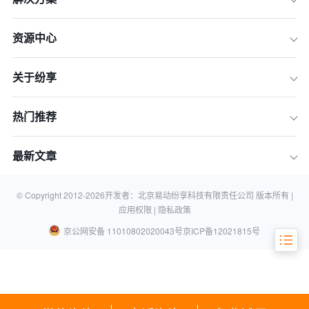
深度解析：什么是真正的“可定制化”CR
M？
资源中心
核心推荐：市场上值得关注的几款可定
制化CRM系统
关于纷享
成本效益分析：买现成的还是自己定做
的？
热门推荐
选型决策指南：如何选择适合你的定制
深度？
最新文章
案例分析：某大型制造企业如何通过C
RM定制提升30%效率
常见问题解答（FAQ）
© Copyright 2012-
2026
开发者：北京易动纷享科技有限责任公司 版本所有 |
应用权限 |
隐私政策
京公网安备 11010802020043号
京ICP备12021815号