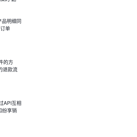
产品明细同
的订单
件的方
的退款流
API互相
如纷享销