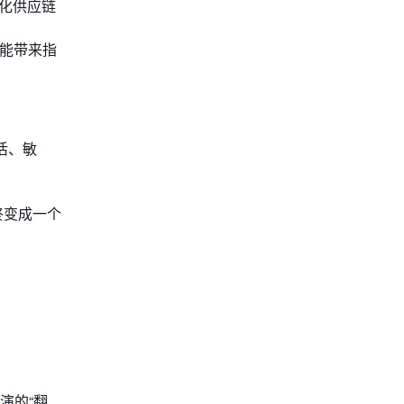
化供应链
能带来指
活、敏
终变成一个
演的“翻